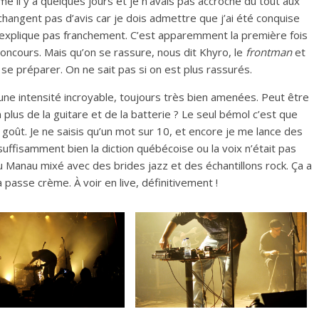
me il y a quelques jours et je n’avais pas accroché du tout aux
e changent pas d’avis car je dois admettre que j’ai été conquise
l’explique pas franchement. C’est apparemment la première fois
concours. Mais qu’on se rassure, nous dit Khyro, le
frontman
et
se préparer. On ne sait pas si on est plus rassurés.
ne intensité incroyable, toujours très bien amenées. Peut être
 plus de la guitare et de la batterie ? Le seul bémol c’est que
 goût. Je ne saisis qu’un mot sur 10, et encore je me lance des
 suffisamment bien la diction québécoise ou la voix n’était pas
du Manau mixé avec des brides jazz et des échantillons rock. Ça a
asse crème. À voir en live, définitivement !