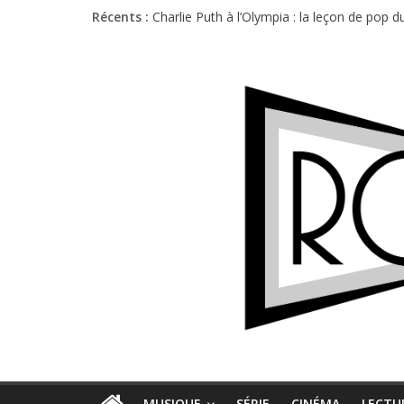
Récents :
Charlie Puth à l’Olympia : la leçon de pop 
Festival Triptyque : un nouveau festival d
Hellfest 2026 vendredi : température et é
Hellfest 2026 jeudi : impossible de choisir
Première édition du Midgard Festival : entr
MUSIQUE
SÉRIE
CINÉMA
LECTU