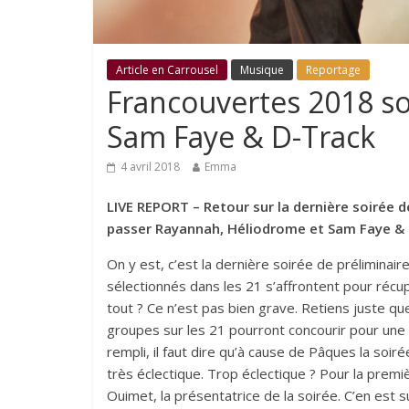
Article en Carrousel
Musique
Reportage
Francouvertes 2018 so
Sam Faye & D-Track
4 avril 2018
Emma
LIVE REPORT – Retour sur la dernière soirée d
passer Rayannah, Héliodrome et Sam Faye & 
On y est, c’est la dernière soirée de préliminai
sélectionnés dans les 21 s’affrontent pour récu
tout ? Ce n’est pas bien grave. Retiens juste qu
groupes sur les 21 pourront concourir pour une p
rempli, il faut dire qu’à cause de Pâques la soi
très éclectique. Trop éclectique ? Pour la premièr
Ouimet, la présentatrice de la soirée. C’en est