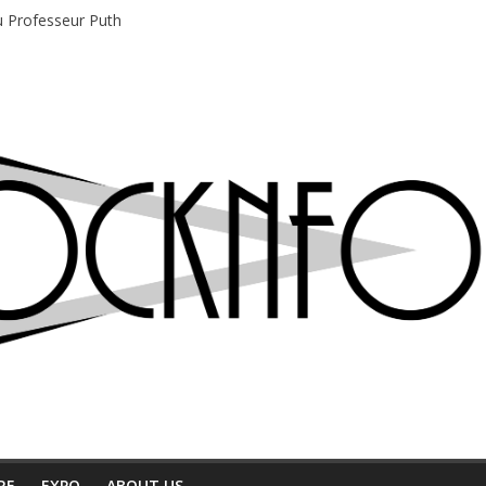
du Professeur Puth
e musique indépendant à Montréal
motions en hausse
 entre chaleur et bonne humeur
e bière, métal et tatouages
RE
EXPO
ABOUT US