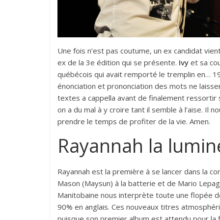
Une fois n’est pas coutume, un ex candidat vient
ex de la 3e édition qui se présente.
Ivy
et sa cou
québécois qui avait remporté le tremplin en… 19
énonciation et prononciation des mots ne laissen
textes a cappella avant de finalement ressortir sa
on a du mal à y croire tant il semble à l’aise. Il
prendre le temps de profiter de la vie. Amen.
Rayannah la lumin
Rayannah est la première à se lancer dans la co
Mason (Maysun) à la batterie et de Mario Lepage
Manitobaine nous interprète toute une flopée de
90% en anglais. Ces nouveaux titres atmosphéri
puisque son premier album est attendu pour la fi