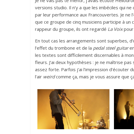
Je ne vais pas te mentir, j’avais écouté Héliodro
versions studio. Il n’y a que les imbéciles qui n
par leur performance aux Francouvertes. Je ne 
que ce groupe de cinq musiciens participe à un 
rappeur du groupe, ils ont regardé
La Voix
pour 
En tout cas les arrangements sont superbes, d’u
l’effet du trombone et de la
pedal steel guitar
en
les textes sont difficilement discernables à mon
fleurs. J’ai deux hypothèses : je ne maîtrise pas
assez forte. Parfois j’ai l’impression d’écouter 
l’air
weird
comme ça, mais je vous assure que ça p