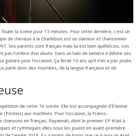
 fouler la scène pour 15 minutes. Pour cette dernière, c’est un
pe de cheveux à la Charlebois est un slameur et chansonnier
97. Ses parents sont français mais lui est bien québécois, son
t pas l’ombre d’un doute. Dans un halo de lumière il débite ses
 guitare pour l’occasion. Ça ferait 10 ans qu’il n’en a pas jouée,
 nous parle donc des tournées, de la langue française et de
euse
mpétition de cette 7e soirée. Elle est accompagnée d’Étienne
 (Ponteix) aux machines. Pour l’occasion, la Franco-
 chansons en français. Rayannah, dont le premier EP était à
ques et rythmiques elles nous les jouent en avant-première
n de l’année 2018. Il y a moins de loops que ce à quoi on était