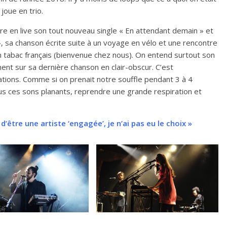
 joue en trio.
re en live son tout nouveau single « En attendant demain » et
», sa chanson écrite suite à un voyage en vélo et une rencontre
n tabac français (bienvenue chez nous). On entend surtout son
ment sur sa dernière chanson en clair-obscur. C’est
tions. Comme si on prenait notre souffle pendant 3 à 4
tous ces sons planants, reprendre une grande respiration et
 d’être une artiste ‘engagée’, je n’ai pas eu le choix »