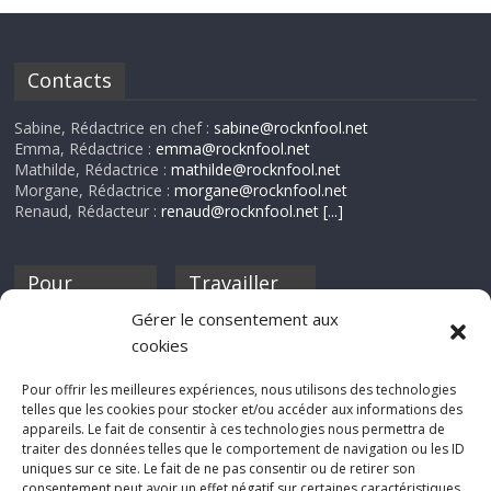
Contacts
Sabine, Rédactrice en chef :
sabine@rocknfool.net
Emma, Rédactrice :
emma@rocknfool.net
Mathilde, Rédactrice :
mathilde@rocknfool.net
Morgane, Rédactrice :
morgane@rocknfool.net
Renaud, Rédacteur :
renaud@rocknfool.net
[...]
Pour
Travailler
nourrir ta
pour nous ?
Gérer le consentement aux
discothèque
cookies
Si tu souhaites
contribuer à
Pour offrir les meilleures expériences, nous utilisons des technologies
Rocknfool, n'hésite
telles que les cookies pour stocker et/ou accéder aux informations des
pas à nous envoyer
appareils. Le fait de consentir à ces technologies nous permettra de
tes chroniques de
traiter des données telles que le comportement de navigation ou les ID
concerts, de films,
uniques sur ce site. Le fait de ne pas consentir ou de retirer son
séries ou des billets
consentement peut avoir un effet négatif sur certaines caractéristiques