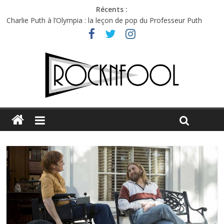
Récents :
Charlie Puth à l’Olympia : la leçon de pop du Professeur Puth
Jon Spencer & the HITmakers : coup de chaud au café Atlantik
Hellfest 2026 vendredi : température et émotions en hausse
Hellfest 2026 jeudi : impossible de choisir entre chaleur et bonne
humeur
Première édition du Midgard Festival : entre bière, métal et
tatouages