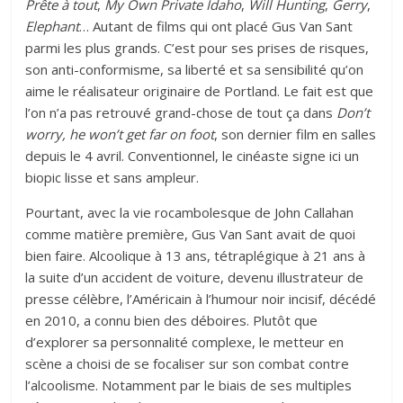
Prête à tout
,
My Own Private Idaho
,
Will Hunting
,
Gerry
,
Elephant
… Autant de films qui ont placé Gus Van Sant
parmi les plus grands. C’est pour ses prises de risques,
son anti-conformisme, sa liberté et sa sensibilité qu’on
aime le réalisateur originaire de Portland. Le fait est que
l’on n’a pas retrouvé grand-chose de tout ça dans
Don’t
worry, he won’t get far on foot
, son dernier film en salles
depuis le 4 avril. Conventionnel, le cinéaste signe ici un
biopic lisse et sans ampleur.
Pourtant, avec la vie rocambolesque de John Callahan
comme matière première, Gus Van Sant avait de quoi
bien faire. Alcoolique à 13 ans, tétraplégique à 21 ans à
la suite d’un accident de voiture, devenu illustrateur de
presse célèbre, l’Américain à l’humour noir incisif, décédé
en 2010, a connu bien des déboires. Plutôt que
d’explorer sa personnalité complexe, le metteur en
scène a choisi de se focaliser sur son combat contre
l’alcoolisme. Notamment par le biais de ses multiples