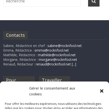
Contacts
Sabine, Rédactrice en chef :
sabine@rocknfool.net
Emma, Rédactrice :
emma@rocknfool.net
Mathilde, Rédactrice :
mathilde@rocknfool.net
Morgane, Rédactrice :
morgane@rocknfool.net
Renaud, Rédacteur :
renaud@rocknfool.net
[...]
Pour
Travailler
nourrir ta
pour nous ?
Gérer le consentement aux
discothèque
cookies
Si tu souhaites
contribuer à
Pour offrir les meilleures expériences, nous utilisons des technologies
Rocknfool, n'hésite
telles que les cookies pour stocker et/ou accéder aux informations des