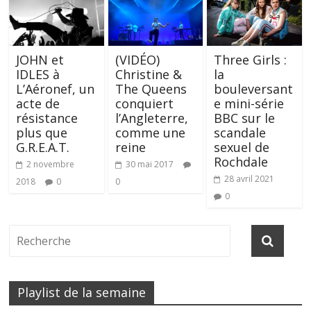
JOHN et
(VIDÉO)
Three Girls :
IDLES à
Christine &
la
L’Aéronef, un
The Queens
bouleversant
acte de
conquiert
e mini-série
résistance
l’Angleterre,
BBC sur le
plus que
comme une
scandale
G.R.E.A.T.
reine
sexuel de
Rochdale
2 novembre
30 mai 2017
28 avril 2021
2018
0
0
0
Playlist de la semaine