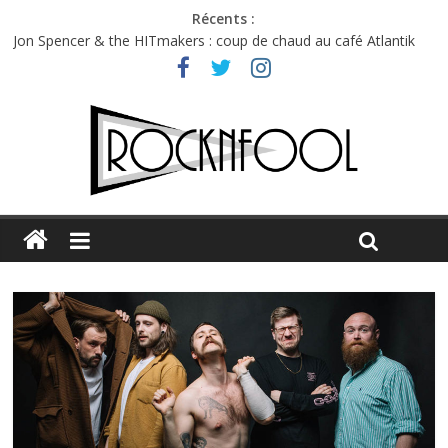
Récents :
Jon Spencer & the HITmakers : coup de chaud au café Atlantik
Hellfest 2026 vendredi : température et émotions en hausse
Hellfest 2026 jeudi : impossible de choisir entre chaleur et bonne
humeur
Première édition du Midgard Festival : entre bière, métal et
tatouages
Charlie Puth à l’Olympia : la leçon de pop du Professeur Puth