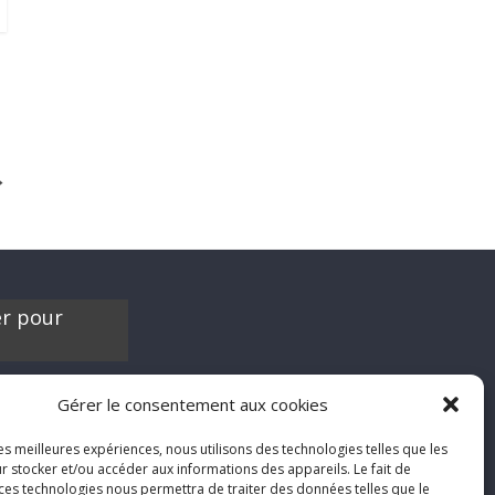
→
er pour
es contribuer à
Gérer le consentement aux cookies
'hésite pas à nous
chroniques de
les meilleures expériences, nous utilisons des technologies telles que les
films, séries ou
r stocker et/ou accéder aux informations des appareils. Le fait de
'humeur :
 ces technologies nous permettra de traiter des données telles que le
nfool.net