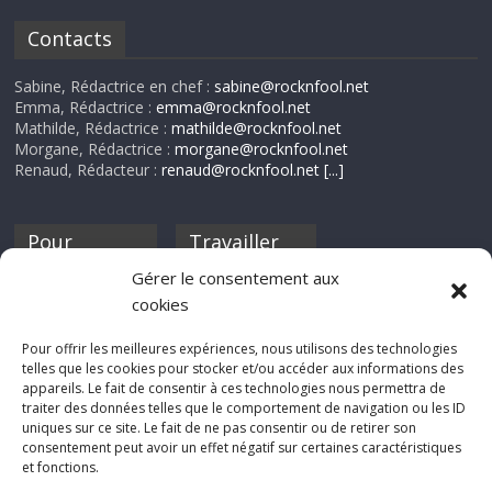
Contacts
Sabine, Rédactrice en chef :
sabine@rocknfool.net
Emma, Rédactrice :
emma@rocknfool.net
Mathilde, Rédactrice :
mathilde@rocknfool.net
Morgane, Rédactrice :
morgane@rocknfool.net
Renaud, Rédacteur :
renaud@rocknfool.net
[...]
Pour
Travailler
nourrir ta
pour nous ?
Gérer le consentement aux
discothèque
cookies
Si tu souhaites
contribuer à
Pour offrir les meilleures expériences, nous utilisons des technologies
Rocknfool, n'hésite
telles que les cookies pour stocker et/ou accéder aux informations des
pas à nous envoyer
appareils. Le fait de consentir à ces technologies nous permettra de
tes chroniques de
traiter des données telles que le comportement de navigation ou les ID
concerts, de films,
uniques sur ce site. Le fait de ne pas consentir ou de retirer son
séries ou des billets
consentement peut avoir un effet négatif sur certaines caractéristiques
d'humeur :
et fonctions.
sabine@rocknfool.