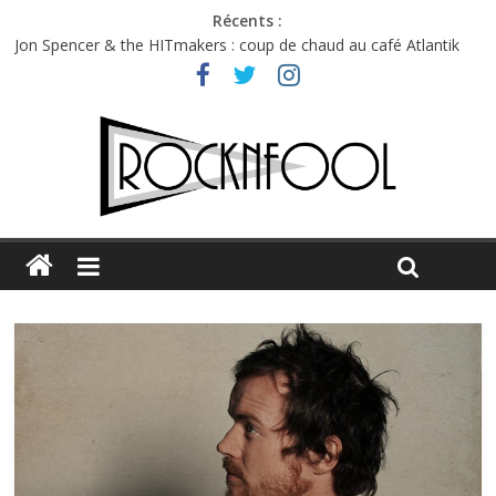
Récents :
Jon Spencer & the HITmakers : coup de chaud au café Atlantik
Hellfest 2026 vendredi : température et émotions en hausse
Hellfest 2026 jeudi : impossible de choisir entre chaleur et bonne
humeur
Première édition du Midgard Festival : entre bière, métal et
tatouages
Charlie Puth à l’Olympia : la leçon de pop du Professeur Puth