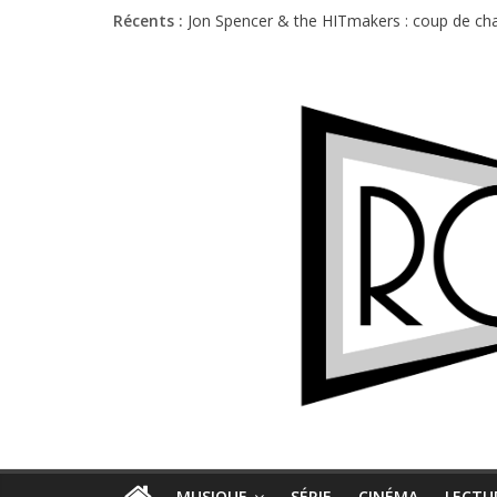
Récents :
Jon Spencer & the HITmakers : coup de cha
Hellfest 2026 vendredi : température et é
Hellfest 2026 jeudi : impossible de choisir
Première édition du Midgard Festival : entr
Charlie Puth à l’Olympia : la leçon de pop 
MUSIQUE
SÉRIE
CINÉMA
LECTU