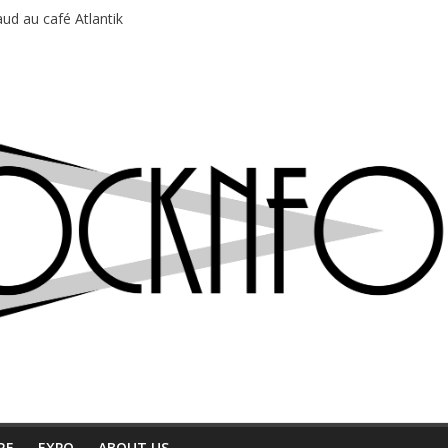
ud au café Atlantik
motions en hausse
 entre chaleur et bonne humeur
e bière, métal et tatouages
du Professeur Puth
RE
EXPO
ABOUT US