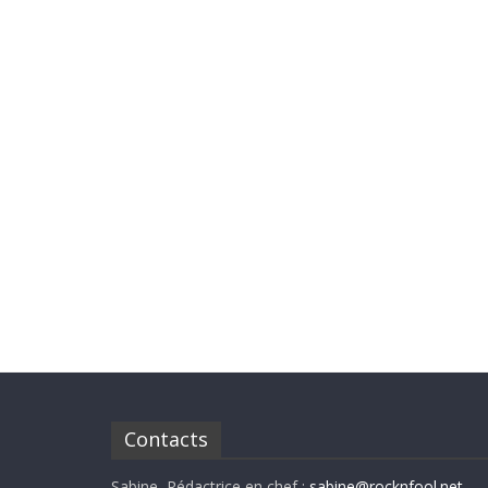
Contacts
Sabine, Rédactrice en chef :
sabine@rocknfool.net