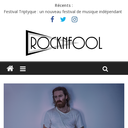
Récents :
Festival Triptyque : un nouveau festival de musique indépendant
à Montréal
Hellfest 2026 vendredi : température et émotions en hausse
Hellfest 2026 jeudi : impossible de choisir entre chaleur et bonne
humeur
Première édition du Midgard Festival : entre bière, métal et
tatouages
Charlie Puth à l’Olympia : la leçon de pop du Professeur Puth