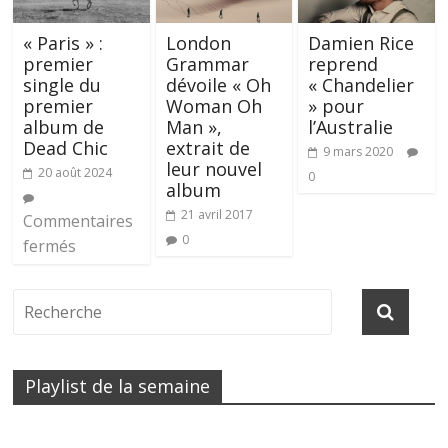
« Paris » :
London
Damien Rice
premier
Grammar
reprend
single du
dévoile « Oh
« Chandelier
premier
Woman Oh
» pour
album de
Man »,
l’Australie
Dead Chic
extrait de
9 mars 2020
leur nouvel
20 août 2024
0
album
21 avril 2017
Commentaires
0
fermés
Playlist de la semaine