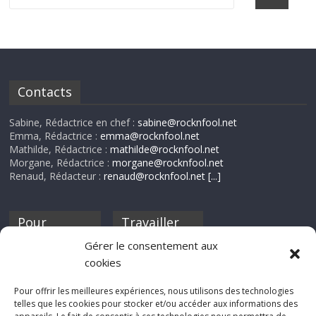
Contacts
Sabine, Rédactrice en chef :
sabine@rocknfool.net
Emma, Rédactrice :
emma@rocknfool.net
Mathilde, Rédactrice :
mathilde@rocknfool.net
Morgane, Rédactrice :
morgane@rocknfool.net
Renaud, Rédacteur :
renaud@rocknfool.net
[...]
Pour
Travailler
nourrir ta
pour nous ?
Gérer le consentement aux
discothèque
cookies
Si tu souhaites
contribuer à
Pour offrir les meilleures expériences, nous utilisons des technologies
Rocknfool, n'hésite
telles que les cookies pour stocker et/ou accéder aux informations des
pas à nous envoyer