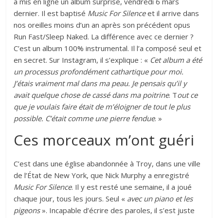
a mis en ligne un album surprise, vendredi 6 mars
dernier. Il est baptisé
Music For Silence
et il arrive dans
nos oreilles moins d’un an après son précédent opus
Run Fast/Sleep Naked. La différence avec ce dernier ?
C’est un album 100% instrumental. Il l’a composé seul et
en secret. Sur
Instagram
, il s’explique : «
Cet album a été
un processus profondément cathartique pour moi.
J’étais vraiment mal dans ma peau. Je pensais qu’il y
avait quelque chose de cassé dans ma poitrine
. T
out ce
que je voulais faire était de m’éloigner de tout le plus
possible. C’était comme une pierre fendue
. »
Ces morceaux m’ont guéri
C’est dans une église abandonnée à Troy, dans une ville
de l’État de New York, que Nick Murphy a enregistré
Music For Silence
. Il y est resté une semaine, il a joué
chaque jour, tous les jours. Seul «
avec un piano et les
pigeons
». Incapable d’écrire des paroles, il s’est juste