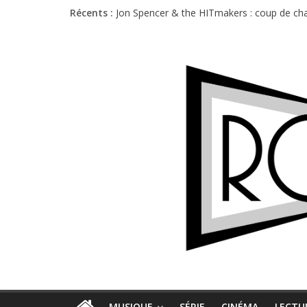
Récents :
Jon Spencer & the HITmakers : coup de cha
Hellfest 2026 vendredi : température et é
Hellfest 2026 jeudi : impossible de choisir
Première édition du Midgard Festival : entr
Charlie Puth à l’Olympia : la leçon de pop 
MUSIQUE
SÉRIE
CINÉMA
LECTU