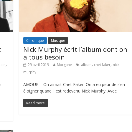
Chronique
Musique
z
Nick Murphy écrit l’album dont on
a tous besoin
,
,
,
rain
29 avril 2019
Morgane
album
chet faker
nick
murphy
s
AMOUR – On aimait Chet Faker. On a eu peur de s’en
éloigner quand il est redevenu Nick Murphy. Avec
Read more