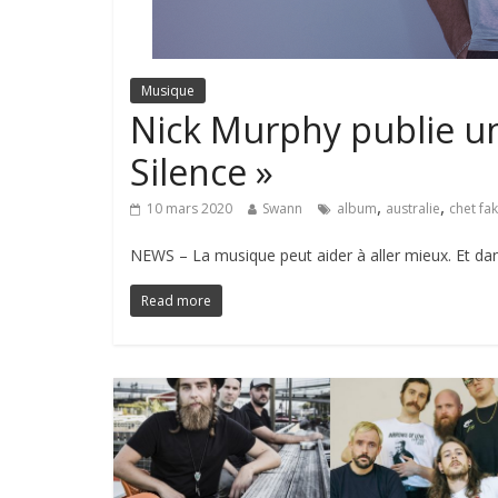
Musique
Nick Murphy publie un
Silence »
,
,
10 mars 2020
Swann
album
australie
chet fa
NEWS – La musique peut aider à aller mieux. Et dan
Read more