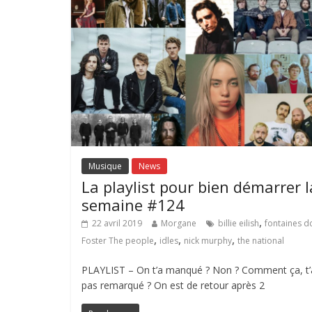
Musique
News
La playlist pour bien démarrer l
semaine #124
,
22 avril 2019
Morgane
billie eilish
fontaines d
,
,
,
Foster The people
idles
nick murphy
the national
PLAYLIST – On t’a manqué ? Non ? Comment ça, t’
pas remarqué ? On est de retour après 2