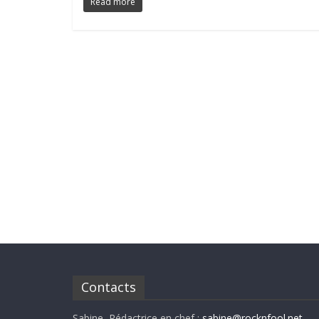
Read more
Contacts
Sabine, Rédactrice en chef :
sabine@rocknfool.net