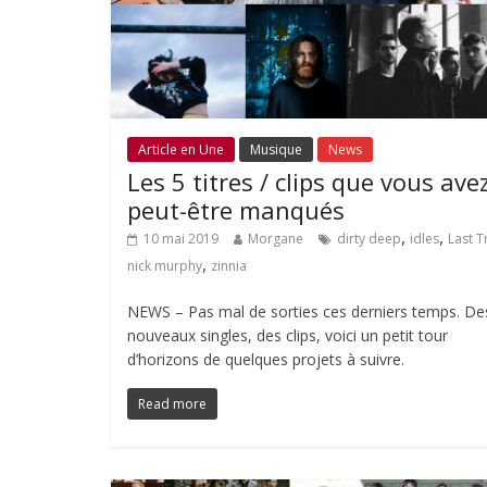
Article en Une
Musique
News
Les 5 titres / clips que vous ave
peut-être manqués
,
,
10 mai 2019
Morgane
dirty deep
idles
Last T
,
nick murphy
zinnia
NEWS – Pas mal de sorties ces derniers temps. De
nouveaux singles, des clips, voici un petit tour
d’horizons de quelques projets à suivre.
Read more