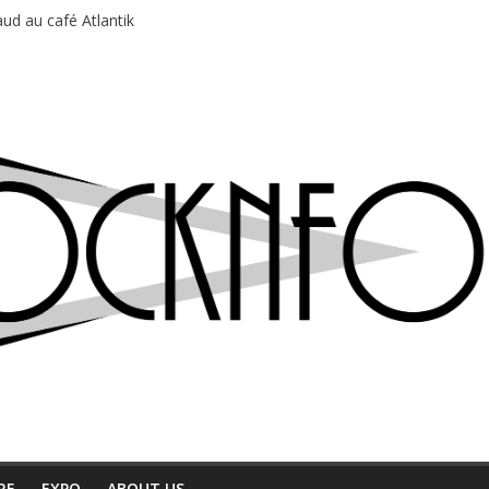
ud au café Atlantik
motions en hausse
 entre chaleur et bonne humeur
e bière, métal et tatouages
du Professeur Puth
RE
EXPO
ABOUT US