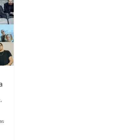
a
,
c
as