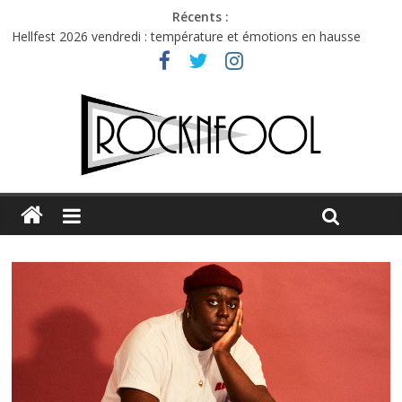
Récents :
Hellfest 2026 vendredi : température et émotions en hausse
Hellfest 2026 jeudi : impossible de choisir entre chaleur et bonne
humeur
Première édition du Midgard Festival : entre bière, métal et
tatouages
Charlie Puth à l’Olympia : la leçon de pop du Professeur Puth
Jon Spencer & the HITmakers : coup de chaud au café Atlantik