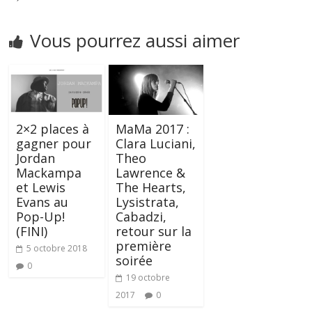
Vous pourrez aussi aimer
2×2 places à
MaMa 2017 :
gagner pour
Clara Luciani,
Jordan
Theo
Mackampa
Lawrence &
et Lewis
The Hearts,
Evans au
Lysistrata,
Pop-Up!
Cabadzi,
(FINI)
retour sur la
première
5 octobre 2018
soirée
0
19 octobre
2017
0