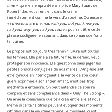
time »
, qu’elle a empruntée à la pièce Mary Stuart de
Robert Icke, vous rentrent dans le crâne
immédiatement comme le vers d’un poème. Ou encore
« I tried to share the map with you, but you knew you
had your way, you had you route »
pourrait être cette
phrase soulignée, en souriant, dans ce roman que l’on a
tant aimé.
Le propos est toujours très féminin. Laura est toutes
les femmes. Elle parle à sa future fille, la défend, veut
protéger son innocence. Elle questionne sans juger les
petites prisons conjugales de nos mères. L’Anglaise sait
être cynique en interrogeant si la vérité de son cœur
guéri, exprimée à son ancien amant, n’est pas trop
méchante à entendre. On peut entendre ce sourire
complice et sans complaisance dans « Only The Strong ».
On aime la connivence que cela crée entre elle et nous.
Même si certains titres peuvent évoquer des moments
difficiles dans la vie d’une femme, le message ici est