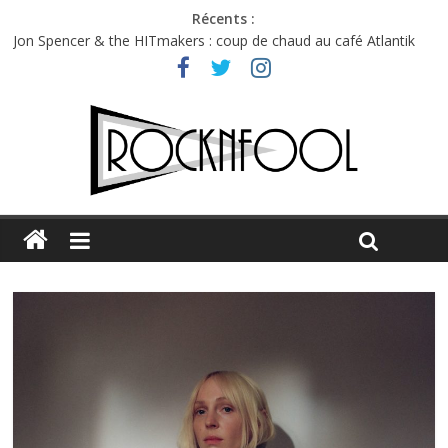
Récents :
Jon Spencer & the HITmakers : coup de chaud au café Atlantik
Hellfest 2026 vendredi : température et émotions en hausse
Hellfest 2026 jeudi : impossible de choisir entre chaleur et bonne
humeur
Première édition du Midgard Festival : entre bière, métal et
tatouages
Charlie Puth à l’Olympia : la leçon de pop du Professeur Puth