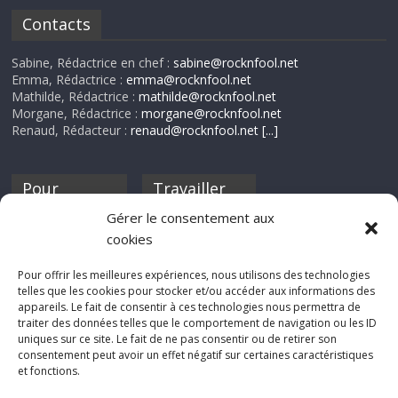
Contacts
Sabine, Rédactrice en chef :
sabine@rocknfool.net
Emma, Rédactrice :
emma@rocknfool.net
Mathilde, Rédactrice :
mathilde@rocknfool.net
Morgane, Rédactrice :
morgane@rocknfool.net
Renaud, Rédacteur :
renaud@rocknfool.net
[...]
Pour
Travailler
nourrir ta
pour nous ?
Gérer le consentement aux
discothèque
cookies
Si tu souhaites
contribuer à
Pour offrir les meilleures expériences, nous utilisons des technologies
Rocknfool, n'hésite
telles que les cookies pour stocker et/ou accéder aux informations des
pas à nous envoyer
appareils. Le fait de consentir à ces technologies nous permettra de
tes chroniques de
traiter des données telles que le comportement de navigation ou les ID
concerts, de films,
uniques sur ce site. Le fait de ne pas consentir ou de retirer son
séries ou des billets
consentement peut avoir un effet négatif sur certaines caractéristiques
d'humeur :
et fonctions.
sabine@rocknfool.
net