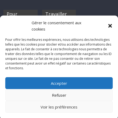
Pour
Travailler
nourrir ta
pour nous ?
Gérer le consentement aux
discothèque
cookies
Si tu souhaites
contribuer à
Pour offrir les meilleures expériences, nous utilisons des technologies
Rocknfool, n'hésite
telles que les cookies pour stocker et/ou accéder aux informations des
pas à nous envoyer
appareils. Le fait de consentir à ces technologies nous permettra de
tes chroniques de
traiter des données telles que le comportement de navigation ou les ID
concerts, de films,
uniques sur ce site. Le fait de ne pas consentir ou de retirer son
séries ou des billets
consentement peut avoir un effet négatif sur certaines caractéristiques
d'humeur :
et fonctions.
sabine@rocknfool.
net
Accepter
Refuser
Voir les préférences