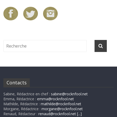
Contacts
Sabine, Rédactrice en chef :
sabine@rocknfool.net
Emma, Rédactrice :
emma@rocknfool.net
Mathilde, Rédactrice :
mathilde@rocknfool.net
Morgane, Rédactrice :
morgane@rocknfool.net
Renaud, Rédacteur :
renaud@rocknfool.net
[...]