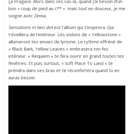
ça m’agace. Alors dans ces cas-là, quand j’ai besoin d’un
bon « coup de pied au c** » mais tout en douceur, je me
soigne avec
Zinnia
.
Sensations in two dot
est l’album qui t’inspirera. Qui
t’éveillera de l’intérieur. Les violons de « Yellowstone »
allumeront tes envies de lyrisme. Le rythme effréné de
« Black Bark, Yellow Leaves » embrasera ton feu
intérieur. « Requiem » te fera ouvrir en grand toutes tes
fenêtres. Et puis surtout, « Soft Place To Land » te
prendra dans ses bras et te réconfortera quand tu en
auras besoin.