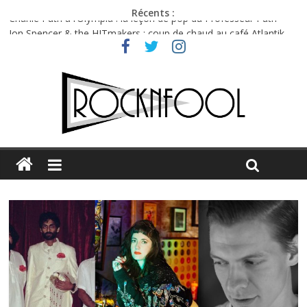
Récents :
Charlie Puth à l’Olympia : la leçon de pop du Professeur Puth
Jon Spencer & the HITmakers : coup de chaud au café Atlantik
Hellfest 2026 vendredi : température et émotions en hausse
Hellfest 2026 jeudi : impossible de choisir entre chaleur et bonne
humeur
Première édition du Midgard Festival : entre bière, métal et
tatouages