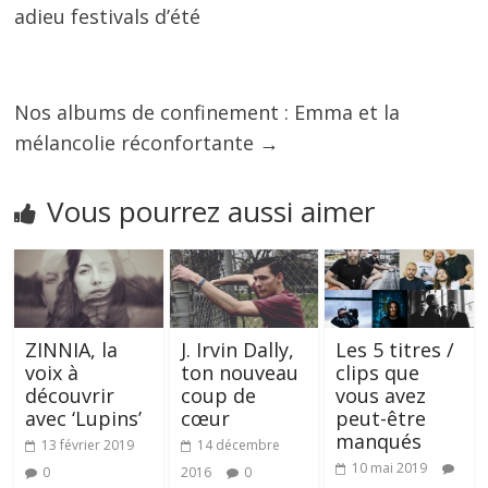
adieu festivals d’été
Nos albums de confinement : Emma et la
mélancolie réconfortante
→
Vous pourrez aussi aimer
ZINNIA, la
J. Irvin Dally,
Les 5 titres /
voix à
ton nouveau
clips que
découvrir
coup de
vous avez
avec ‘Lupins’
cœur
peut-être
manqués
13 février 2019
14 décembre
10 mai 2019
0
2016
0