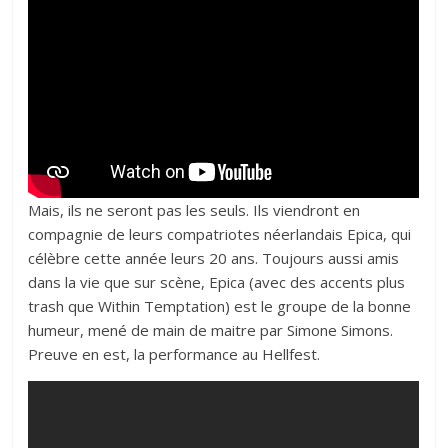
Mais, ils ne seront pas les seuls. Ils viendront en
compagnie de leurs compatriotes néerlandais Epica, qui
célèbre cette année leurs 20 ans. Toujours aussi amis
dans la vie que sur scène, Epica (avec des accents plus
trash que Within Temptation) est le groupe de la bonne
humeur, mené de main de maitre par Simone Simons.
Preuve en est, la performance au Hellfest.