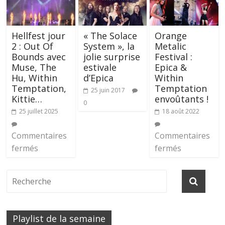
Hellfest jour
« The Solace
Orange
2 : Out Of
System », la
Metalic
Bounds avec
jolie surprise
Festival :
Muse, The
estivale
Epica &
Hu, Within
d’Epica
Within
Temptation,
Temptation
25 juin 2017
Kittie…
envoûtants !
0
25 juillet 2025
18 août 2022
Commentaires
Commentaires
fermés
fermés
Playlist de la semaine