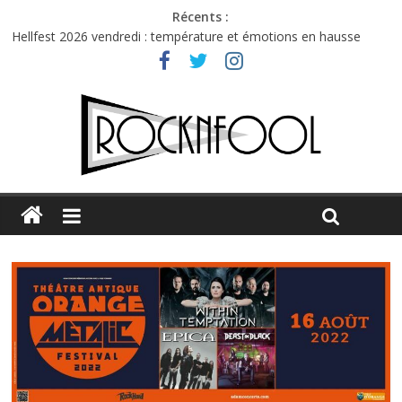
Récents :
Hellfest 2026 vendredi : température et émotions en hausse
Hellfest 2026 jeudi : impossible de choisir entre chaleur et bonne
humeur
Première édition du Midgard Festival : entre bière, métal et
tatouages
Charlie Puth à l’Olympia : la leçon de pop du Professeur Puth
Jon Spencer & the HITmakers : coup de chaud au café Atlantik