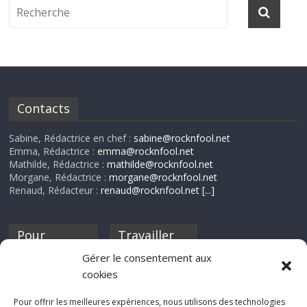
Contacts
Sabine, Rédactrice en chef :
sabine@rocknfool.net
Emma, Rédactrice :
emma@rocknfool.net
Mathilde, Rédactrice :
mathilde@rocknfool.net
Morgane, Rédactrice :
morgane@rocknfool.net
Renaud, Rédacteur :
renaud@rocknfool.net
[...]
Pour
Travailler
nourrir ta
pour nous ?
Gérer le consentement aux
discothèque
cookies
Si tu souhaites
contribuer à
Pour offrir les meilleures expériences, nous utilisons des technologies
Rocknfool, n'hésite