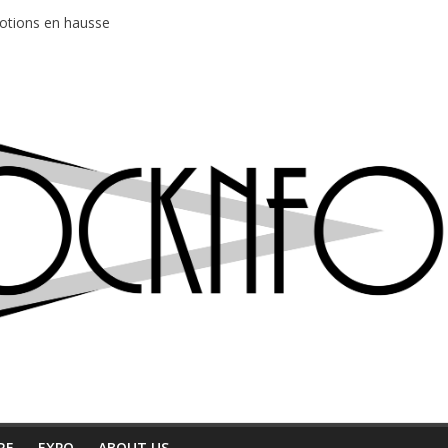
ud au café Atlantik
motions en hausse
 entre chaleur et bonne humeur
e bière, métal et tatouages
du Professeur Puth
RE
EXPO
ABOUT US