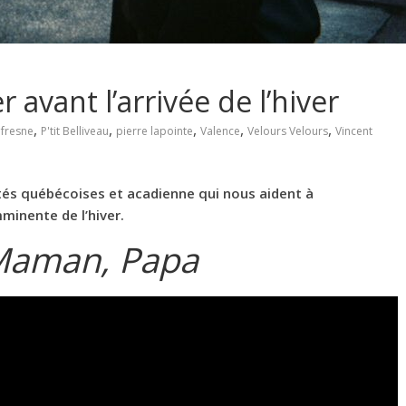
avant l’arrivée de l’hiver
,
,
,
,
,
ufresne
P'tit Belliveau
pierre lapointe
Valence
Velours Velours
Vincent
és québécoises et acadienne qui nous aident à
mminente de l’hiver.
aman, Papa