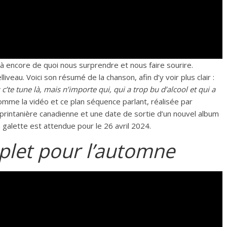
là encore de quoi nous surprendre et nous faire sourire.
liveau. Voici son résumé de la chanson, afin d’y voir plus clair :
te tune là, mais n’importe qui, qui a trop bu d’alcool et qui a
mme la vidéo et ce plan séquence parlant, réalisée par
printanière canadienne et une date de sortie d’un nouvel album
 galette est attendue pour le 26 avril 2024.
plet pour l’automne