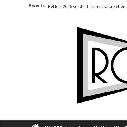
Récents :
Jon Spencer & the HITmakers : coup de cha
Hellfest 2026 vendredi : température et é
Hellfest 2026 jeudi : impossible de choisir
Première édition du Midgard Festival : entr
Charlie Puth à l’Olympia : la leçon de pop 
MUSIQUE
SÉRIE
CINÉMA
LECTU