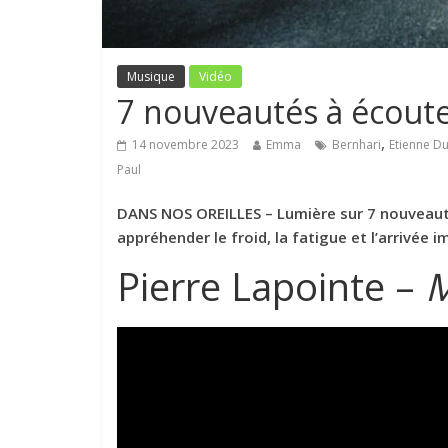
Musique
Vidéo
7 nouveautés à écouter 
,
14 novembre 2023
Emma
Bernhari
Etienne D
Paul
DANS NOS OREILLES – Lumière sur 7 nouveaut
appréhender le froid, la fatigue et l’arrivée i
Pierre Lapointe –
M