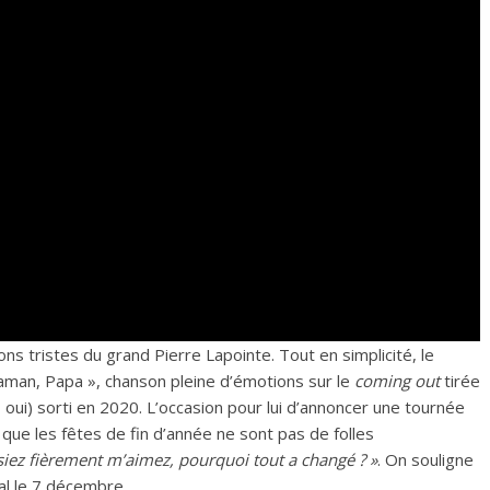
ns tristes du grand Pierre Lapointe. Tout en simplicité, le
Maman, Papa », chanson pleine d’émotions sur le
coming out
tirée
, oui) sorti en 2020. L’occasion pour lui d’annoncer une tournée
que les fêtes de fin d’année ne sont pas de folles
siez fièrement m’aimez, pourquoi tout a changé ? »
. On souligne
éal le 7 décembre.