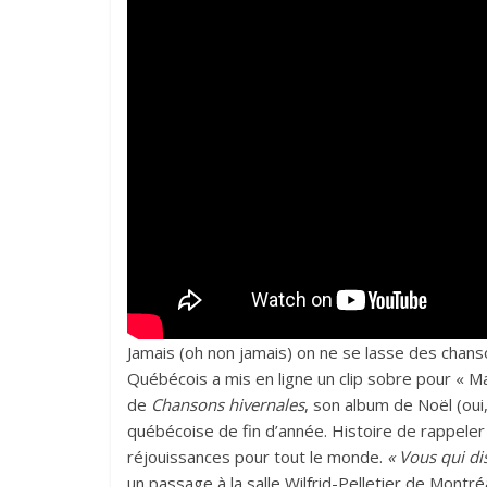
Jamais (oh non jamais) on ne se lasse des chanso
Québécois a mis en ligne un clip sobre pour « 
de
Chansons hivernales
, son album de Noël (oui
québécoise de fin d’année. Histoire de rappeler 
réjouissances pour tout le monde.
« Vous qui di
un passage à la salle Wilfrid-Pelletier de Montr