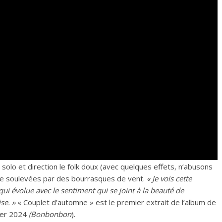
n solo et direction le folk doux (avec quelques effets, n’abusons
mne soulevées par des bourrasques de vent.
« Je vois cette
i évolue avec le sentiment qui se joint à la beauté de
se. »
« Couplet d’automne » est le premier extrait de l’album de
ier 2024
(Bonbonbon
).