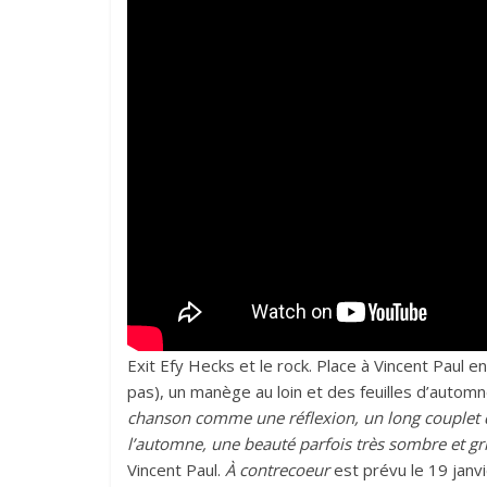
Exit Efy Hecks et le rock. Place à Vincent Paul e
pas), un manège au loin et des feuilles d’auto
chanson comme une réflexion, un long couplet qu
l’automne, une beauté parfois très sombre et gri
Vincent Paul.
À contrecoeur
est prévu le 19 janv