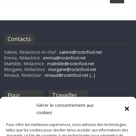
Contacts
Sabine, Rédactrice en chef :
sabine@rocknfool.net
Emma, Rédactrice :
emma@rocknfool.net
Mathilde, Rédactrice :
mathilde@rocknfool.net
Morgane, Rédactrice :
morgane@rocknfool.net
Renaud, Rédacteur :
renaud@rocknfool.net
[...]
Pour
Travailler
nourrir ta
pour nous ?
Gérer le consentement aux
discothèque
cookies
Si tu souhaites
contribuer à
Pour offrir les meilleures expériences, nous utilisons des technologies
Rocknfool, n'hésite
telles que les cookies pour stocker et/ou accéder aux informations des
pas à nous envoyer
appareils. Le fait de consentir à ces technologies nous permettra de