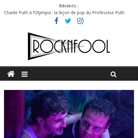
Récents :
Charlie Puth à l’Olympia : la leçon de pop du Professeur Puth
Festival Triptyque : un nouveau festival de musique indépendant
à Montréal
Hellfest 2026 vendredi : température et émotions en hausse
Hellfest 2026 jeudi : impossible de choisir entre chaleur et bonne
humeur
Première édition du Midgard Festival : entre bière, métal et
tatouages