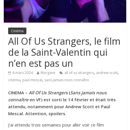
Cinéma
All Of Us Strangers, le film
de la Saint-Valentin qui
n’en est pas un
,
,
6 mars 2024
Morgane
all of us strangers
andrew scott
,
,
cinéma
paul mescal
sans jamais nous connaître
CINEMA –
All Of Us Strangers
(
Sans jamais nous
connaître
en VF) est sorti le 14 février et était très
attendu, notamment pour Andrew Scott et Paul
Mescal. Attention, spoilers.
J’ai attendu trois semaines pour aller voir ce film