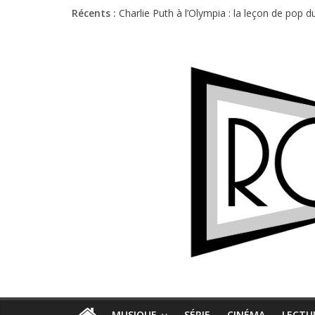
Récents :
Charlie Puth à l’Olympia : la leçon de pop 
Festival Triptyque : un nouveau festival d
Hellfest 2026 vendredi : température et é
Hellfest 2026 jeudi : impossible de choisir
Première édition du Midgard Festival : entr
MUSIQUE
SÉRIE
CINÉMA
LECTU