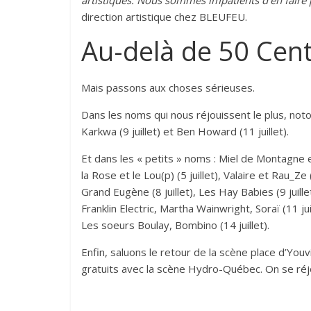
artistiques. Nous sommes impatients d’en faire pr
direction artistique chez BLEUFEU.
Au-delà de 50 Cen
Mais passons aux choses sérieuses.
Dans les noms qui nous réjouissent le plus, notons
Karkwa (9 juillet) et Ben Howard (11 juillet).
Et dans les « petits » noms : Miel de Montagne et
la Rose et le Lou(p) (5 juillet), Valaire et Rau_Ze
Grand Eugène (8 juillet), Les Hay Babies (9 juille
Franklin Electric, Martha Wainwright, Soraï (11 juil
Les soeurs Boulay, Bombino (14 juillet).
Enfin, saluons le retour de la scène place d’Youv
gratuits avec la scène Hydro-Québec. On se réjo