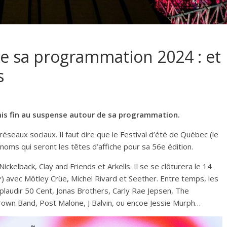
ile sa programmation 2024 : et
s
 mis fin au suspense autour de sa programmation.
seaux sociaux. Il faut dire que le Festival d’été de Québec (le
noms qui seront les têtes d’affiche pour sa 56e édition.
 Nickelback, Clay and Friends et Arkells. Il se se clôturera le 14
ise*) avec Mötley Crüe, Michel Rivard et Seether. Entre temps, les
audir 50 Cent, Jonas Brothers, Carly Rae Jepsen, The
Brown Band, Post Malone, J Balvin, ou encoe Jessie Murph…