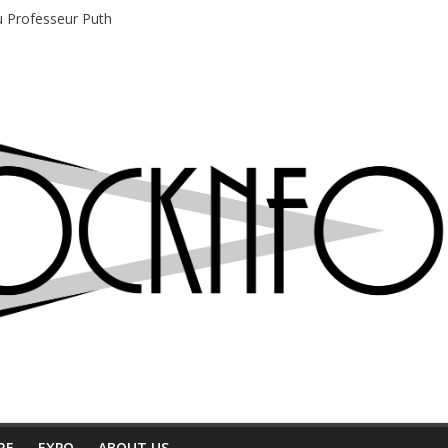
du Professeur Puth
e musique indépendant à Montréal
motions en hausse
 entre chaleur et bonne humeur
e bière, métal et tatouages
RE
EXPO
ABOUT US