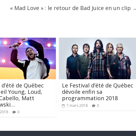
« Mad Love » : le retour de Bad Juice en un clip
l d’été de Québec
Le Festival d’été de Québec
Neil Young, Loud,
dévoile enfin sa
Cabello, Matt
programmation 2018
wski…
7 mars 2018
0
t 2018
0