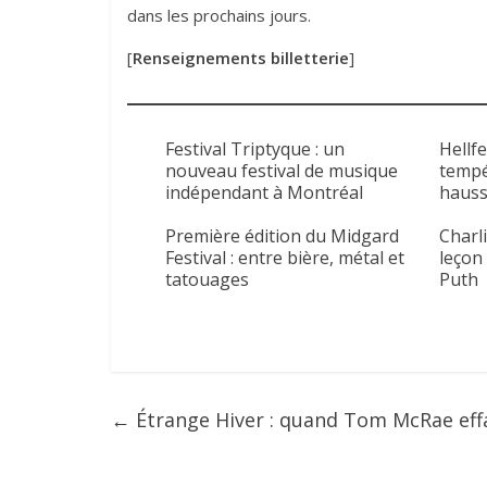
dans les prochains jours.
[
Renseignements billetterie
]
Festival Triptyque : un
Hellfe
nouveau festival de musique
tempé
indépendant à Montréal
haus
Première édition du Midgard
Charli
Festival : entre bière, métal et
leçon
tatouages
Puth
←
Étrange Hiver : quand Tom McRae effa