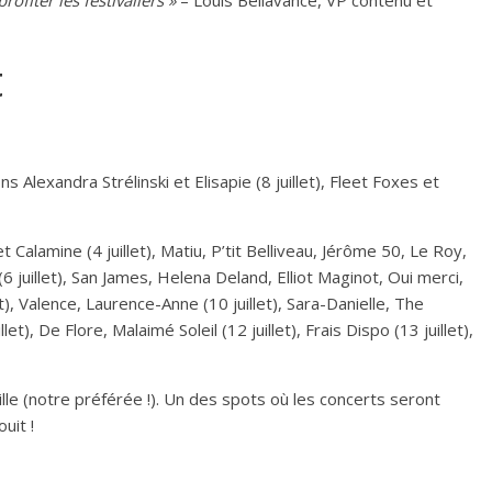
ofiter les festivaliers »
– Louis Bellavance, VP contenu et
t
 Alexandra Strélinski et Elisapie (8 juillet), Fleet Foxes et
 Calamine (4 juillet), Matiu, P’tit Belliveau, Jérôme 50, Le Roy,
 (6 juillet), San James, Helena Deland, Elliot Maginot, Oui merci,
t), Valence, Laurence-Anne (10 juillet), Sara-Danielle, The
let), De Flore, Malaimé Soleil (12 juillet), Frais Dispo (13 juillet),
ille (notre préférée !). Un des spots où les concerts seront
uit !