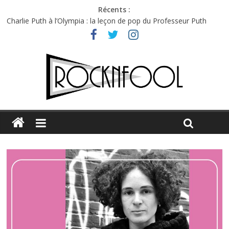
Récents :
Charlie Puth à l’Olympia : la leçon de pop du Professeur Puth
Festival Triptyque : un nouveau festival de musique indépendant
à Montréal
Hellfest 2026 vendredi : température et émotions en hausse
Hellfest 2026 jeudi : impossible de choisir entre chaleur et bonne
humeur
Première édition du Midgard Festival : entre bière, métal et
tatouages