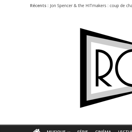
Récents :
Jon Spencer & the HITmakers : coup de cha
Hellfest 2026 vendredi : température et é
Hellfest 2026 jeudi : impossible de choisir
Première édition du Midgard Festival : entr
Charlie Puth à l’Olympia : la leçon de pop 
MUSIQUE
SÉRIE
CINÉMA
LECTU