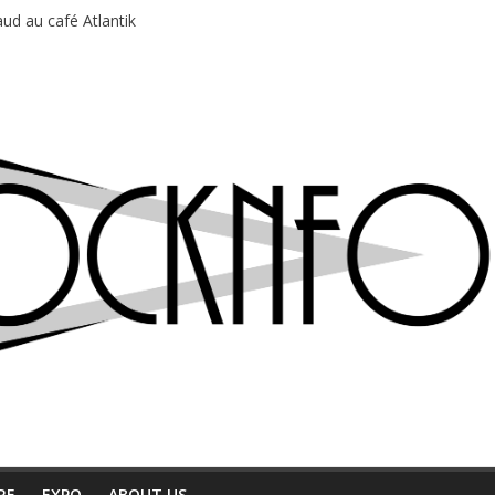
ud au café Atlantik
motions en hausse
 entre chaleur et bonne humeur
e bière, métal et tatouages
du Professeur Puth
RE
EXPO
ABOUT US