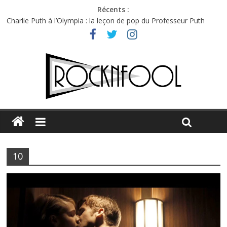
Récents :
Charlie Puth à l’Olympia : la leçon de pop du Professeur Puth
Festival Triptyque : un nouveau festival de musique indépendant
à Montréal
Hellfest 2026 vendredi : température et émotions en hausse
Hellfest 2026 jeudi : impossible de choisir entre chaleur et bonne
humeur
Première édition du Midgard Festival : entre bière, métal et
tatouages
10