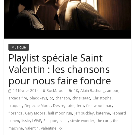
Musique
Playlist spéciale Saint
Valentin : les chansons
pour nous faire fondre
,
,
,
14 février 2014
RockNfool
10
Alain Bashung
amour
,
,
,
,
,
,
arcade fire
black keys
cc
chanson
chris isaac
Christophe
,
,
,
,
,
,
craquer
Depeche Mode
Desire
faire
fera
fleetwood mac
,
,
,
,
,
florence
Gary Moore
half moon run
jeff buckley
katerine
leonard
,
,
,
,
,
,
,
cohen
lissie
LØVE
Philippe
saint
stevie wonder
the cure
the
,
,
,
machine
valentin
valentine
xx