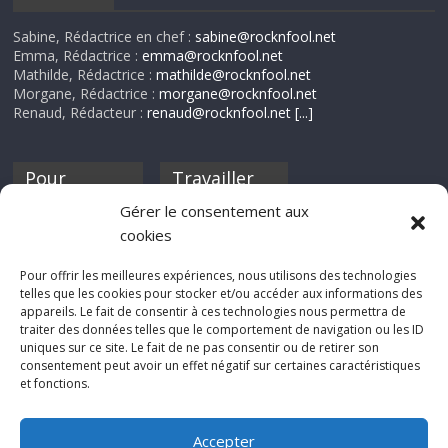
Sabine, Rédactrice en chef :
sabine@rocknfool.net
Emma, Rédactrice :
emma@rocknfool.net
Mathilde, Rédactrice :
mathilde@rocknfool.net
Morgane, Rédactrice :
morgane@rocknfool.net
Renaud, Rédacteur :
renaud@rocknfool.net
[...]
Pour
Travailler
nourrir ta
pour nous ?
Gérer le consentement aux
discothèque
cookies
Si tu souhaites
contribuer à
Pour offrir les meilleures expériences, nous utilisons des technologies
Rocknfool, n'hésite
telles que les cookies pour stocker et/ou accéder aux informations des
pas à nous envoyer
appareils. Le fait de consentir à ces technologies nous permettra de
tes chroniques de
traiter des données telles que le comportement de navigation ou les ID
concerts, de films,
uniques sur ce site. Le fait de ne pas consentir ou de retirer son
séries ou des billets
consentement peut avoir un effet négatif sur certaines caractéristiques
d'humeur :
et fonctions.
sabine@rocknfool.
net
Accepter