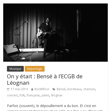
Musique
Reportage
On y était : Bensé à l’ECGB de
Léognan
,
,
,
17 mai 2014
RockNfool
Bensé
bordeaux
chanson
,
,
,
,
concert
folk
française
julien
léognan
Parfois (souvent), le dépouillement a du bon. Et c’est en