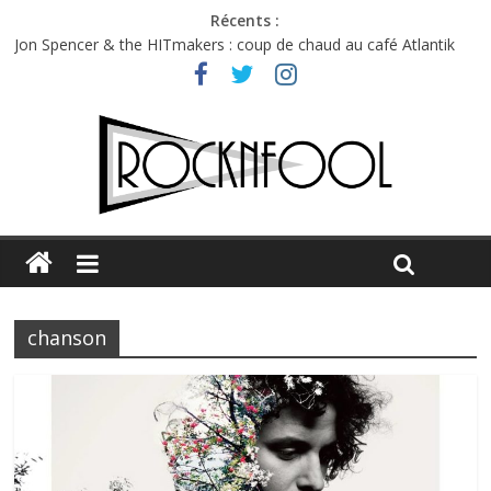
Récents :
Jon Spencer & the HITmakers : coup de chaud au café Atlantik
Hellfest 2026 vendredi : température et émotions en hausse
Hellfest 2026 jeudi : impossible de choisir entre chaleur et bonne
humeur
Première édition du Midgard Festival : entre bière, métal et
tatouages
Charlie Puth à l’Olympia : la leçon de pop du Professeur Puth
chanson