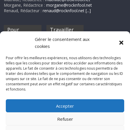
Morgane, Rédactrice :
morgane@rocknfool.net
Renaud, Rédacteur :
renaud@rocknfool.net
[...]
Pour
Travailler
nourrir ta
pour nous ?
Gérer le consentement aux
discothèque
cookies
Si tu souhaites
contribuer à
Pour offrir les meilleures expériences, nous utilisons des technologies
Rocknfool, n'hésite
telles que les cookies pour stocker et/ou accéder aux informations des
pas à nous envoyer
appareils. Le fait de consentir à ces technologies nous permettra de
tes chroniques de
traiter des données telles que le comportement de navigation ou les ID
concerts, de films,
uniques sur ce site. Le fait de ne pas consentir ou de retirer son
séries ou des billets
consentement peut avoir un effet négatif sur certaines caractéristiques
d'humeur :
et fonctions.
sabine@rocknfool.
net
Accepter
Refuser