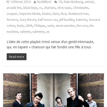
,
,
,
14 février 2014
RockNfool
10
Alain Bashung
amour
,
,
,
,
,
,
arcade fire
black keys
cc
chanson
chris isaac
Christophe
,
,
,
,
,
,
craquer
Depeche Mode
Desire
faire
fera
fleetwood mac
,
,
,
,
,
florence
Gary Moore
half moon run
jeff buckley
katerine
leonard
,
,
,
,
,
,
,
cohen
lissie
LØVE
Philippe
saint
stevie wonder
the cure
the
,
,
,
machine
valentin
valentine
xx
L’idée de cette playlist m’est venue d’un gentil internaute,
qui, en tapant « chanson qui fait fondre une fille à tous
Read more