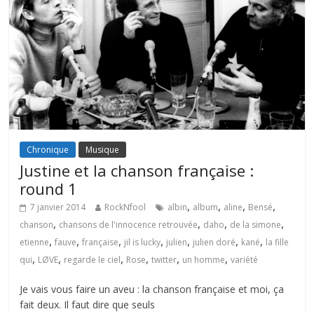
Chronique
Musique
Justine et la chanson française :
round 1
,
,
,
,
7 janvier 2014
RockNfool
albin
album
aline
Bensé
,
,
,
,
chanson
chansons de l'innocence retrouvée
daho
de la simone
,
,
,
,
,
,
,
etienne
fauve
française
jil is lucky
julien
julien doré
kané
la fille
,
,
,
,
,
,
qui
LØVE
regarde le ciel
Rose
twitter
un homme
variété
Je vais vous faire un aveu : la chanson française et moi, ça
fait deux. Il faut dire que seuls