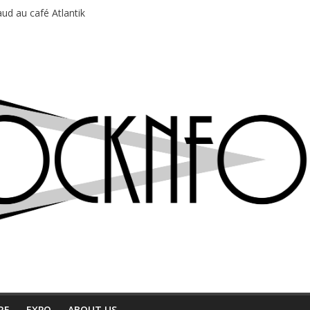
ud au café Atlantik
motions en hausse
 entre chaleur et bonne humeur
e bière, métal et tatouages
du Professeur Puth
RE
EXPO
ABOUT US