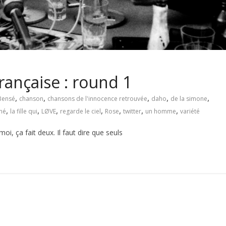
française : round 1
,
,
,
,
,
Bensé
chanson
chansons de l'innocence retrouvée
daho
de la simone
,
,
,
,
,
,
,
né
la fille qui
LØVE
regarde le ciel
Rose
twitter
un homme
variété
oi, ça fait deux. Il faut dire que seuls