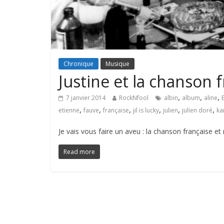
Chronique
Musique
Justine et la chanson 
,
,
,
7 janvier 2014
RockNfool
albin
album
aline
,
,
,
,
,
,
etienne
fauve
française
jil is lucky
julien
julien doré
ka
Je vais vous faire un aveu : la chanson française et m
Read more