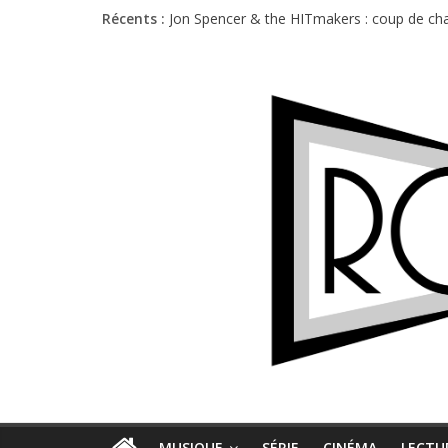
Récents :
Jon Spencer & the HITmakers : coup de cha
Hellfest 2026 vendredi : température et é
Hellfest 2026 jeudi : impossible de choisir
Première édition du Midgard Festival : entr
Charlie Puth à l’Olympia : la leçon de pop 
MUSIQUE
SÉRIE
CINÉMA
LECTU