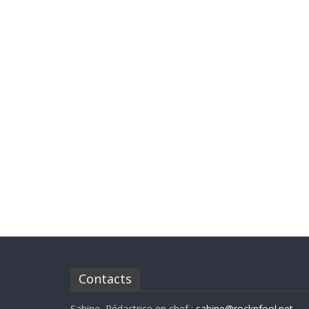
Contacts
Sabine, Rédactrice en chef :
sabine@rocknfool.net