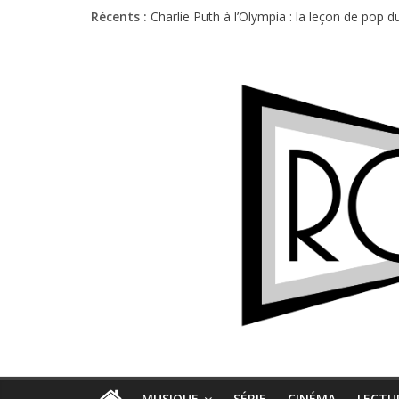
Récents :
Charlie Puth à l’Olympia : la leçon de pop 
Festival Triptyque : un nouveau festival d
Hellfest 2026 vendredi : température et é
Hellfest 2026 jeudi : impossible de choisir
Première édition du Midgard Festival : entr
MUSIQUE
SÉRIE
CINÉMA
LECTU