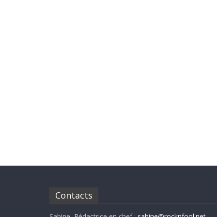
Contacts
Sabine, Rédactrice en chef :
sabine@rocknfool.net