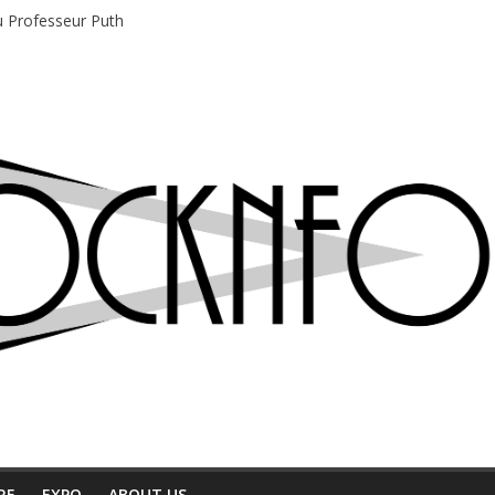
du Professeur Puth
e musique indépendant à Montréal
motions en hausse
 entre chaleur et bonne humeur
e bière, métal et tatouages
RE
EXPO
ABOUT US