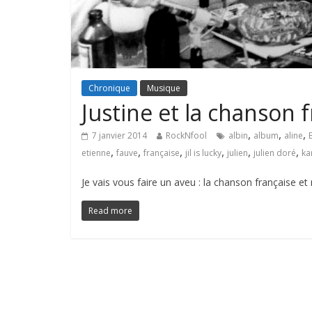
Chronique
Musique
Justine et la chanson 
,
,
,
7 janvier 2014
RockNfool
albin
album
aline
,
,
,
,
,
,
etienne
fauve
française
jil is lucky
julien
julien doré
ka
Je vais vous faire un aveu : la chanson française et m
Read more