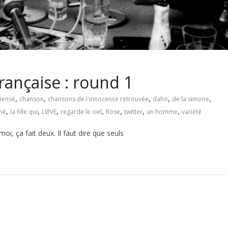
française : round 1
,
,
,
,
,
Bensé
chanson
chansons de l'innocence retrouvée
daho
de la simone
,
,
,
,
,
,
,
né
la fille qui
LØVE
regarde le ciel
Rose
twitter
un homme
variété
oi, ça fait deux. Il faut dire que seuls