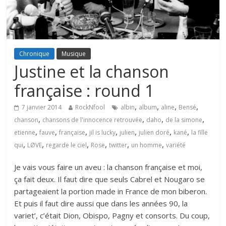
Chronique
Musique
Justine et la chanson
française : round 1
,
,
,
,
7 janvier 2014
RockNfool
albin
album
aline
Bensé
,
,
,
,
chanson
chansons de l'innocence retrouvée
daho
de la simone
,
,
,
,
,
,
,
etienne
fauve
française
jil is lucky
julien
julien doré
kané
la fille
,
,
,
,
,
,
qui
LØVE
regarde le ciel
Rose
twitter
un homme
variété
Je vais vous faire un aveu : la chanson française et moi,
ça fait deux. Il faut dire que seuls Cabrel et Nougaro se
partageaient la portion made in France de mon biberon.
Et puis il faut dire aussi que dans les années 90, la
variet’, c’était Dion, Obispo, Pagny et consorts. Du coup,