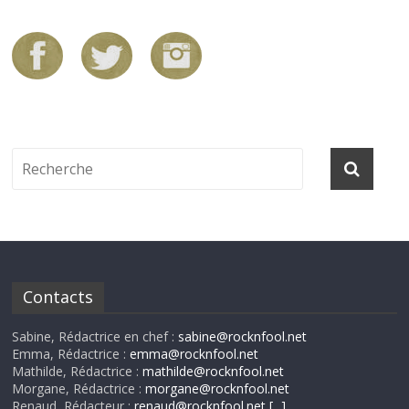
Contacts
Sabine, Rédactrice en chef :
sabine@rocknfool.net
Emma, Rédactrice :
emma@rocknfool.net
Mathilde, Rédactrice :
mathilde@rocknfool.net
Morgane, Rédactrice :
morgane@rocknfool.net
Renaud, Rédacteur :
renaud@rocknfool.net
[...]