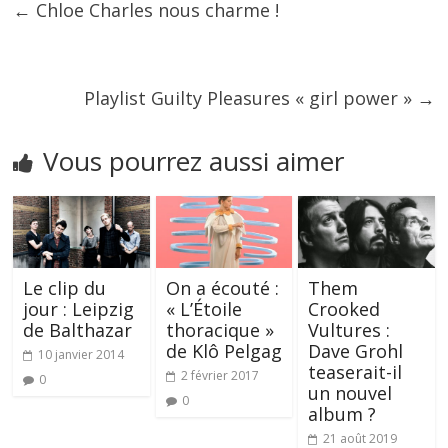
←
Chloe Charles nous charme !
Playlist Guilty Pleasures « girl power »
→
Vous pourrez aussi aimer
Le clip du
On a écouté :
Them
jour : Leipzig
« L’Étoile
Crooked
de Balthazar
thoracique »
Vultures :
de Klô Pelgag
Dave Grohl
10 janvier 2014
teaserait-il
2 février 2017
0
un nouvel
0
album ?
21 août 2019