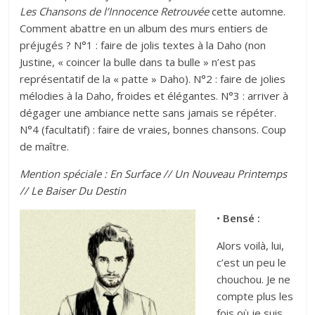
Les
Chansons de l’Innocence Retrouvée
cette automne.
Comment abattre en un album des murs entiers de
préjugés ? N°1 : faire de jolis textes à la Daho (non
Justine, « coincer la bulle dans ta bulle » n’est pas
représentatif de la « patte » Daho). N°2 : faire de jolies
mélodies à la Daho, froides et élégantes. N°3 : arriver à
dégager une ambiance nette sans jamais se répéter.
N°4 (facultatif) : faire de vraies, bonnes chansons. Coup
de maître.
Mention spéciale :
En Surface
//
Un Nouveau Printemps
//
Le Baiser Du Destin
•
Bensé :
Alors voilà, lui,
c’est un peu le
chouchou. Je ne
compte plus les
fois où je suis