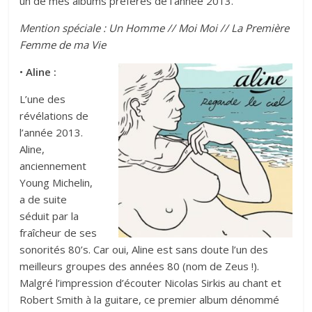
un de mes albums préférés de l’année 2013.
Mention spéciale :
Un Homme
//
Moi Mo
i //
La Première
Femme de ma Vie
•
Aline :
L’une des
révélations de
l’année 2013.
Aline,
anciennement
Young Michelin,
a de suite
séduit par la
fraîcheur de ses
sonorités 80’s. Car oui, Aline est sans doute l’un des
meilleurs groupes des années 80 (nom de Zeus !).
Malgré l’impression d’écouter Nicolas Sirkis au chant et
Robert Smith à la guitare, ce premier album dénommé