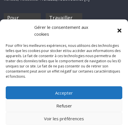
Pour
Travailler
nourrir ta
pour nous ?
Gérer le consentement aux
discothèque
cookies
Si tu souhaites
contribuer à
Pour offrir les meilleures expériences, nous utilisons des technologies
Rocknfool, n'hésite
telles que les cookies pour stocker et/ou accéder aux informations des
pas à nous envoyer
appareils. Le fait de consentir à ces technologies nous permettra de
tes chroniques de
traiter des données telles que le comportement de navigation ou les ID
concerts, de films,
uniques sur ce site. Le fait de ne pas consentir ou de retirer son
séries ou des billets
consentement peut avoir un effet négatif sur certaines caractéristiques
d'humeur :
et fonctions.
sabine@rocknfool.
net
Accepter
Refuser
Voir les préférences