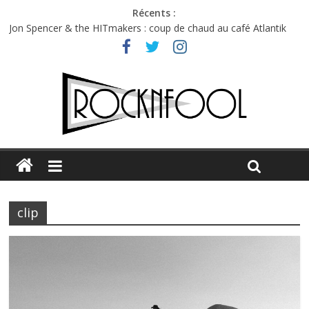
Récents :
Charlie Puth à l’Olympia : la leçon de pop du Professeur Puth
Jon Spencer & the HITmakers : coup de chaud au café Atlantik
Hellfest 2026 vendredi : température et émotions en hausse
Hellfest 2026 jeudi : impossible de choisir entre chaleur et bonne
humeur
Première édition du Midgard Festival : entre bière, métal et
tatouages
clip