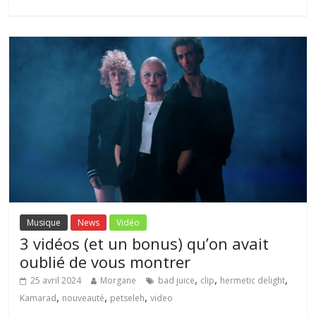
Musique
News
Vidéo
3 vidéos (et un bonus) qu’on avait
oublié de vous montrer
,
,
,
25 avril 2024
Morgane
bad juice
clip
hermetic delight
,
,
,
Kamarad
nouveauté
petseleh
video