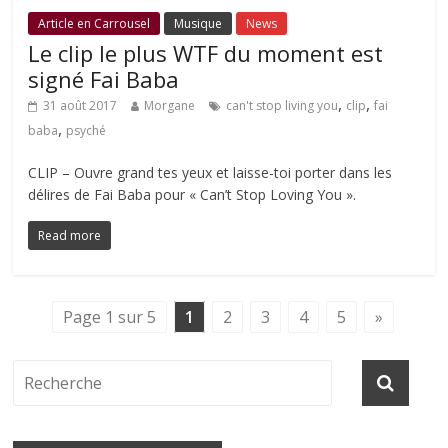
Article en Carrousel
Musique
News
Le clip le plus WTF du moment est
signé Fai Baba
,
,
31 août 2017
Morgane
can't stop living you
clip
fai
,
baba
psyché
CLIP – Ouvre grand tes yeux et laisse-toi porter dans les
délires de Fai Baba pour « Can’t Stop Loving You ».
Read more
Page 1 sur 5
1
2
3
4
5
»