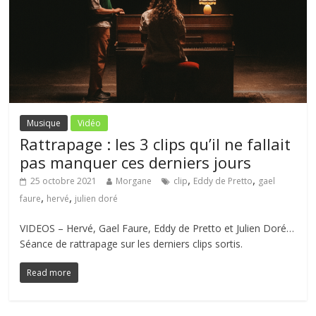
Musique
Vidéo
Rattrapage : les 3 clips qu’il ne fallait
pas manquer ces derniers jours
,
,
25 octobre 2021
Morgane
clip
Eddy de Pretto
gael
,
,
faure
hervé
julien doré
VIDEOS – Hervé, Gael Faure, Eddy de Pretto et Julien Doré…
Séance de rattrapage sur les derniers clips sortis.
Read more