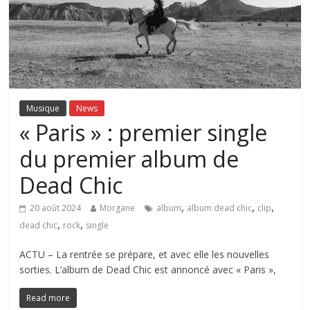
Musique
News
« Paris » : premier single
du premier album de
Dead Chic
,
,
,
20 août 2024
Morgane
album
album dead chic
clip
,
,
dead chic
rock
single
ACTU – La rentrée se prépare, et avec elle les nouvelles
sorties. L’album de Dead Chic est annoncé avec « Paris »,
Read more