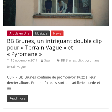
Article en Une
Musique
News
BB Brunes, un intriguant double clip
pour « Terrain Vague » et
« Pyromane »
,
,
,
16 novembre 2017
Swann
BB Brunes
clip
pyromane
terrain vague
CLIP – BB Brunes continue de promouvoir Puzzle, leur
dernier album. Pour se faire, ils sortent l’artillerie lourde et
un
Read more