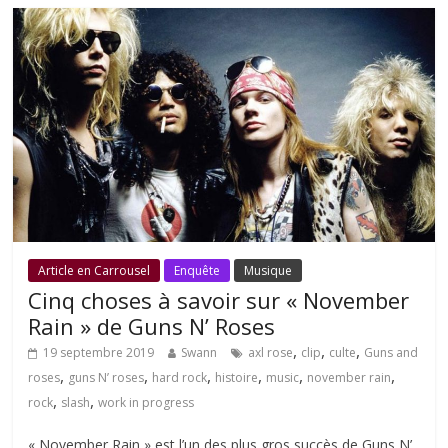
Article en Carrousel
Enquête
Musique
Cinq choses à savoir sur « November
Rain » de Guns N’ Roses
,
,
,
19 septembre 2019
Swann
axl rose
clip
culte
Guns and
,
,
,
,
,
,
roses
guns N’ roses
hard rock
histoire
music
november rain
,
,
rock
slash
work in progress
« November Rain » est l’un des plus gros succès de Guns N’