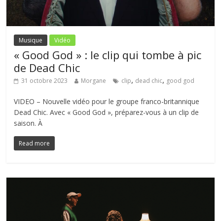
Musique
Vidéo
« Good God » : le clip qui tombe à pic
de Dead Chic
,
,
31 octobre 2023
Morgane
clip
dead chic
good god
VIDEO – Nouvelle vidéo pour le groupe franco-britannique
Dead Chic. Avec « Good God », préparez-vous à un clip de
saison. À
Read more