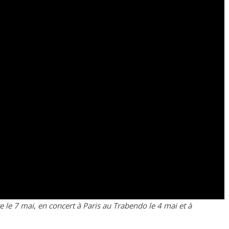
e le 7 mai
,
en concert à Paris au Trabendo le 4 mai et à