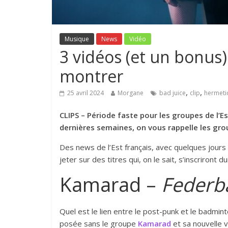
Musique
News
Vidéo
3 vidéos (et un bonus)
montrer
,
,
25 avril 2024
Morgane
bad juice
clip
hermetic
CLIPS – Période faste pour les groupes de l’Es
dernières semaines, on vous rappelle les grou
Des news de l’Est français, avec quelques jours
jeter sur des titres qui, on le sait, s’inscriront
Kamarad –
Federba
Quel est le lien entre le post-punk et le badmin
posée sans le groupe
Kamarad
et sa nouvelle v