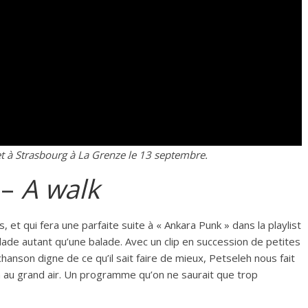
l et à Strasbourg à La Grenze le 13 septembre.
 –
A walk
s, et qui fera une parfaite suite à « Ankara Punk » dans la playlist
lade autant qu’une balade. Avec un clip en succession de petites
anson digne de ce qu’il sait faire de mieux, Petseleh nous fait
n au grand air. Un programme qu’on ne saurait que trop