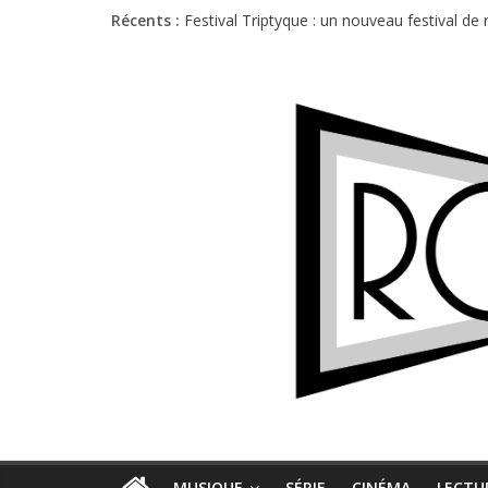
Récents :
Festival Triptyque : un nouveau festival d
Hellfest 2026 vendredi : température et é
Hellfest 2026 jeudi : impossible de choisir
Première édition du Midgard Festival : entr
Charlie Puth à l’Olympia : la leçon de pop 
MUSIQUE
SÉRIE
CINÉMA
LECTU