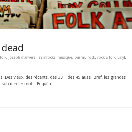
t dead
,
,
,
,
,
,
,
,
folk
joseph d'anvers
les inrocks
musique
oui fm
rock
rock & folk
vinyl
ns. Des vieux, des récents, des 33T, des 45 aussi. Bref, les grandes
it son dernier mot… Enquête.