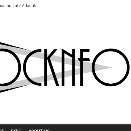
ud au café Atlantik
motions en hausse
 entre chaleur et bonne humeur
e bière, métal et tatouages
du Professeur Puth
RE
EXPO
ABOUT US