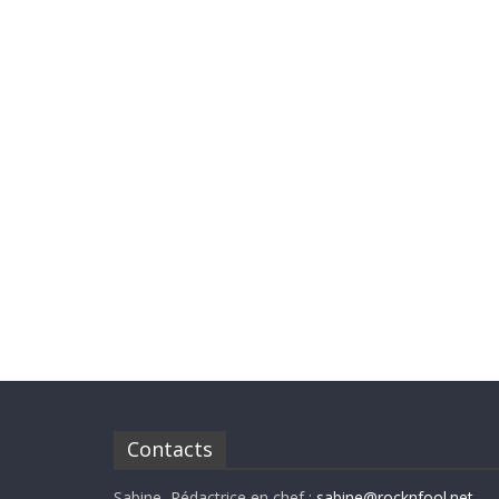
Contacts
Sabine, Rédactrice en chef :
sabine@rocknfool.net