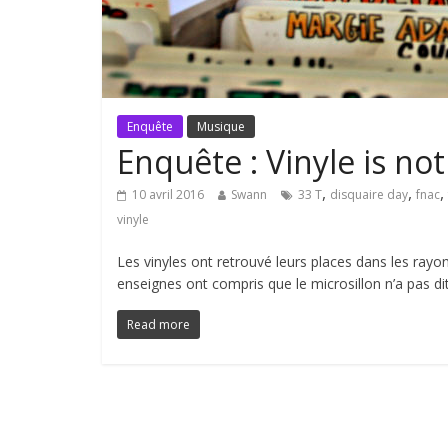
Enquête
Musique
Enquête : Vinyle is no
,
,
,
10 avril 2016
Swann
33 T
disquaire day
fnac
vinyle
Les vinyles ont retrouvé leurs places dans les rayo
enseignes ont compris que le microsillon n’a pas d
Read more