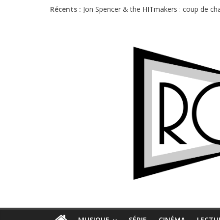
Récents :
Jon Spencer & the HITmakers : coup de cha
Hellfest 2026 vendredi : température et é
Hellfest 2026 jeudi : impossible de choisir
Première édition du Midgard Festival : entr
Charlie Puth à l’Olympia : la leçon de pop 
MUSIQUE
SÉRIE
CINÉMA
LECTU