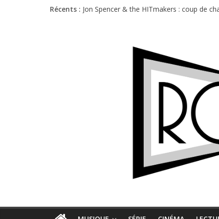
Récents :
Jon Spencer & the HITmakers : coup de cha
Hellfest 2026 vendredi : température et é
Hellfest 2026 jeudi : impossible de choisir
Première édition du Midgard Festival : entr
Charlie Puth à l’Olympia : la leçon de pop 
MUSIQUE
SÉRIE
CINÉMA
LECTU