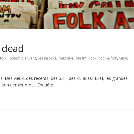
t dead
,
,
,
,
,
,
,
,
folk
joseph d'anvers
les inrocks
musique
oui fm
rock
rock & folk
vinyl
ns. Des vieux, des récents, des 33T, des 45 aussi. Bref, les grandes
it son dernier mot… Enquête.