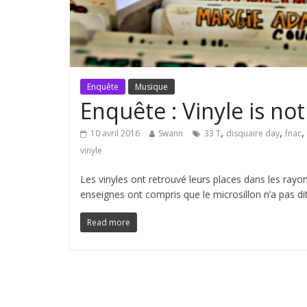
Enquête
Musique
Enquête : Vinyle is no
,
,
,
10 avril 2016
Swann
33 T
disquaire day
fnac
vinyle
Les vinyles ont retrouvé leurs places dans les rayo
enseignes ont compris que le microsillon n’a pas d
Read more