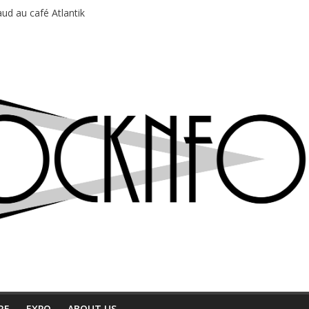
ud au café Atlantik
motions en hausse
 entre chaleur et bonne humeur
e bière, métal et tatouages
du Professeur Puth
RE
EXPO
ABOUT US