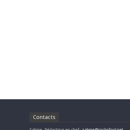
Contacts
Sabine, Rédactrice en chef :
sabine@rocknfool.net