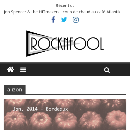
Récents :
Jon Spencer & the HITmakers : coup de chaud au café Atlantik
Hellfest 2026 vendredi : température et émotions en hausse
Hellfest 2026 jeudi : impossible de choisir entre chaleur et bonne
humeur
Première édition du Midgard Festival : entre bière, métal et
tatouages
Charlie Puth à l’Olympia : la leçon de pop du Professeur Puth
alizon