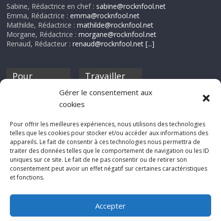
Sabine, Rédactrice en chef :
sabine@rocknfool.net
Emma, Rédactrice :
emma@rocknfool.net
Mathilde, Rédactrice :
mathilde@rocknfool.net
Morgane, Rédactrice :
morgane@rocknfool.net
Renaud, Rédacteur :
renaud@rocknfool.net
[...]
Pour
Travailler
nourrir ta
pour nous ?
Gérer le consentement aux
discothèque
cookies
Si tu souhaites
contribuer à
Pour offrir les meilleures expériences, nous utilisons des technologies
Rocknfool, n'hésite
telles que les cookies pour stocker et/ou accéder aux informations des
pas à nous envoyer
appareils. Le fait de consentir à ces technologies nous permettra de
tes chroniques de
traiter des données telles que le comportement de navigation ou les ID
concerts, de films,
uniques sur ce site. Le fait de ne pas consentir ou de retirer son
séries ou des billets
consentement peut avoir un effet négatif sur certaines caractéristiques
d'humeur :
et fonctions.
sabine@rocknfool.
net
Accepter