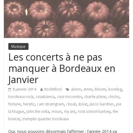
Musique
Les concerts à ne pas
manquer à Bordeaux en
Janvier
,
,
,
,
8 janvier 2014
RockNfool
alizon
atom
bloom
bootleg
,
,
,
,
,
bordeaux rock
casablanca
cass mccombs
charlie plane
chicho
,
,
,
,
,
,
fortune
heretic
i am stramgram
i boat
iboat
Jacco Gardner
joe
,
,
,
,
,
la fougue
john the volta
moon
my ant
rock school barbey
the
,
breeze
tremplin quartier bordeaux
Oui, nous pouvons désormais l’affirmer : l’année 2014 va