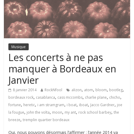
Musique
Les concerts à ne pas
manquer à Bordeaux en
Janvier
,
,
,
,
8 janvier 2014
RockNfool
alizon
atom
bloom
bootleg
,
,
,
,
,
bordeaux rock
casablanca
cass mccombs
charlie plane
chicho
,
,
,
,
,
,
fortune
heretic
i am stramgram
i boat
iboat
Jacco Gardner
joe
,
,
,
,
,
la fougue
john the volta
moon
my ant
rock school barbey
the
,
breeze
tremplin quartier bordeaux
Oui, nous pouvons désormais l’affirmer : l’année 2014 va