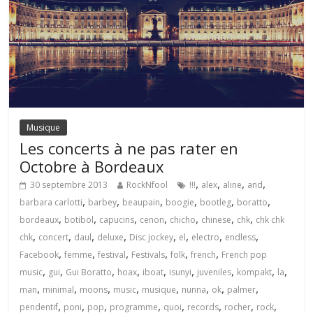
Musique
Les concerts à ne pas rater en
Octobre à Bordeaux
,
,
,
,
30 septembre 2013
RockNfool
!!!
alex
aline
and
,
,
,
,
,
,
barbara carlotti
barbey
beaupain
boogie
bootleg
boratto
,
,
,
,
,
,
,
bordeaux
botibol
capucins
cenon
chicho
chinese
chk
chk chk
,
,
,
,
,
,
,
,
chk
concert
daul
deluxe
Disc jockey
el
electro
endless
,
,
,
,
,
,
Facebook
femme
festival
Festivals
folk
french
French pop
,
,
,
,
,
,
,
,
,
music
gui
Gui Boratto
hoax
iboat
isunyi
juveniles
kompakt
la
,
,
,
,
,
,
,
,
man
minimal
moons
music
musique
nunna
ok
palmer
,
,
,
,
,
,
,
,
pendentif
poni
pop
programme
quoi
records
rocher
rock