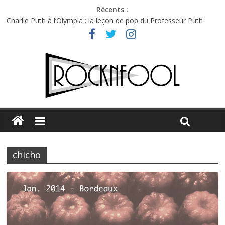
Récents :
Charlie Puth à l’Olympia : la leçon de pop du Professeur Puth
Festival Triptyque : un nouveau festival de musique indépendant
à Montréal
Hellfest 2026 vendredi : température et émotions en hausse
Hellfest 2026 jeudi : impossible de choisir entre chaleur et bonne
humeur
Première édition du Midgard Festival : entre bière, métal et
tatouages
chicho