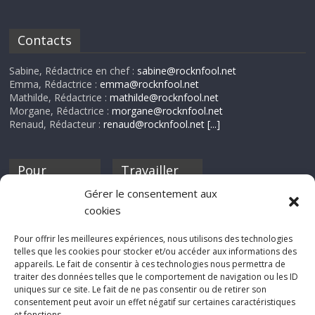
Contacts
Sabine, Rédactrice en chef :
sabine@rocknfool.net
Emma, Rédactrice :
emma@rocknfool.net
Mathilde, Rédactrice :
mathilde@rocknfool.net
Morgane, Rédactrice :
morgane@rocknfool.net
Renaud, Rédacteur :
renaud@rocknfool.net
[...]
Pour
Travailler
nourrir ta
pour nous ?
Gérer le consentement aux
discothèque
cookies
Si tu souhaites
contribuer à
Pour offrir les meilleures expériences, nous utilisons des technologies
Rocknfool, n'hésite
telles que les cookies pour stocker et/ou accéder aux informations des
pas à nous envoyer
appareils. Le fait de consentir à ces technologies nous permettra de
tes chroniques de
traiter des données telles que le comportement de navigation ou les ID
concerts, de films,
uniques sur ce site. Le fait de ne pas consentir ou de retirer son
séries ou des billets
consentement peut avoir un effet négatif sur certaines caractéristiques
d'humeur :
et fonctions.