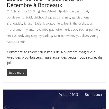
Décembre à Bordeaux
,
,
,
4 décembre 2013
RockNfool
-M-
barbey
boat
,
,
,
,
,
bordeaux
chédid
chicho
disques du fennec
garciaphone
,
,
,
,
,
,
grandaddy
i
Jason Lytle
krakatoa
le a
lost in the orchestra
,
,
,
,
,
motorama
my ant
nova mix
patinoire meriadeck
rocher palmer
,
,
,
,
,
rock school
sing sing my darling
talitres
twitter
yodelice
young
rapture choir
Comment se relever d’un mois de Novembre magique ?
Avec des blockbusters, mais aussi des petits nouveaux et du
joli
Read more