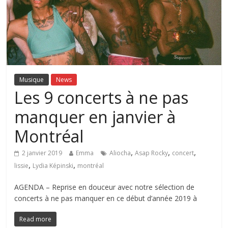
Musique
News
Les 9 concerts à ne pas
manquer en janvier à
Montréal
,
,
,
2 janvier 2019
Emma
Aliocha
Asap Rocky
concert
,
,
lissie
Lydia Képinski
montréal
AGENDA – Reprise en douceur avec notre sélection de
concerts à ne pas manquer en ce début d’année 2019 à
Read more