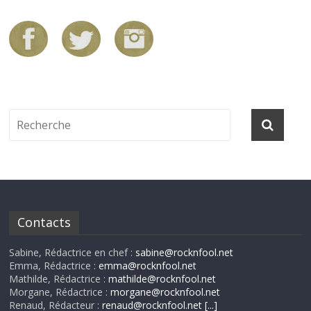
Contacts
Sabine, Rédactrice en chef :
sabine@rocknfool.net
Emma, Rédactrice :
emma@rocknfool.net
Mathilde, Rédactrice :
mathilde@rocknfool.net
Morgane, Rédactrice :
morgane@rocknfool.net
Renaud, Rédacteur :
renaud@rocknfool.net
[...]