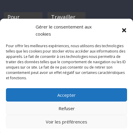
Pour
Travailler
nourrir ta
pour nous ?
Gérer le consentement aux
discothèque
cookies
Si tu souhaites
contribuer à
Pour offrir les meilleures expériences, nous utilisons des technologies
Rocknfool, n'hésite
telles que les cookies pour stocker et/ou accéder aux informations des
pas à nous envoyer
appareils. Le fait de consentir à ces technologies nous permettra de
tes chroniques de
traiter des données telles que le comportement de navigation ou les ID
concerts, de films,
uniques sur ce site. Le fait de ne pas consentir ou de retirer son
séries ou des billets
consentement peut avoir un effet négatif sur certaines caractéristiques
d'humeur :
et fonctions.
sabine@rocknfool.
net
Accepter
Refuser
Voir les préférences