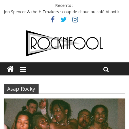
Récents :
Jon Spencer & the HITmakers : coup de chaud au café Atlantik
Hellfest 2026 vendredi : température et émotions en hausse
Hellfest 2026 jeudi : impossible de choisir entre chaleur et bonne
humeur
Première édition du Midgard Festival : entre bière, métal et
tatouages
Charlie Puth à l’Olympia : la leçon de pop du Professeur Puth
Asap Rocky