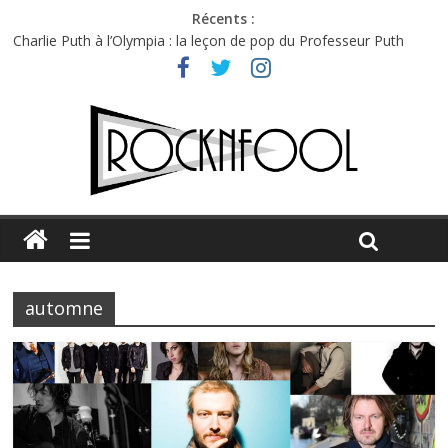
Récents :
Charlie Puth à l’Olympia : la leçon de pop du Professeur Puth
Festival Triptyque : un nouveau festival de musique indépendant
à Montréal
Hellfest 2026 vendredi : température et émotions en hausse
Hellfest 2026 jeudi : impossible de choisir entre chaleur et bonne
humeur
Première édition du Midgard Festival : entre bière, métal et
tatouages
automne