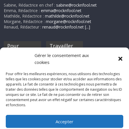
Sabine, Rédactrice en chef :
sabine@rocknfool.net
Emma, Rédactrice :
emma@rocknfool.net
Mathilde, Rédactrice :
mathilde@rocknfool.net
Morgane, Rédactrice :
morgane@rocknfool.net
Renaud, Rédacteur :
renaud@rocknfool.net
[...]
Pour
Travailler
nourrir ta
pour nous ?
Gérer le consentement aux
discothèque
cookies
Si tu souhaites
contribuer à
Pour offrir les meilleures expériences, nous utilisons des technologies
Rocknfool, n'hésite
telles que les cookies pour stocker et/ou accéder aux informations des
pas à nous envoyer
appareils. Le fait de consentir à ces technologies nous permettra de
tes chroniques de
traiter des données telles que le comportement de navigation ou les ID
concerts, de films,
uniques sur ce site. Le fait de ne pas consentir ou de retirer son
séries ou des billets
consentement peut avoir un effet négatif sur certaines caractéristiques
d'humeur :
et fonctions.
sabine@rocknfool.
net
Accepter