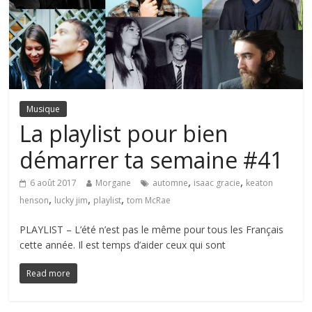
Musique
La playlist pour bien
démarrer ta semaine #41
,
,
6 août 2017
Morgane
automne
isaac gracie
keaton
,
,
,
henson
lucky jim
playlist
tom McRae
PLAYLIST – L’été n’est pas le même pour tous les Français
cette année. Il est temps d’aider ceux qui sont
Read more