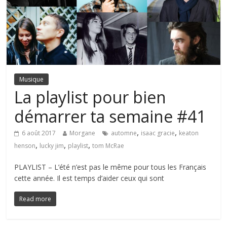
Musique
La playlist pour bien
démarrer ta semaine #41
,
,
6 août 2017
Morgane
automne
isaac gracie
keaton
,
,
,
henson
lucky jim
playlist
tom McRae
PLAYLIST – L’été n’est pas le même pour tous les Français
cette année. Il est temps d’aider ceux qui sont
Read more