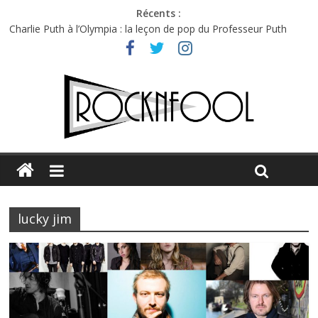
Récents :
Charlie Puth à l’Olympia : la leçon de pop du Professeur Puth
Festival Triptyque : un nouveau festival de musique indépendant
à Montréal
Hellfest 2026 vendredi : température et émotions en hausse
Hellfest 2026 jeudi : impossible de choisir entre chaleur et bonne
humeur
Première édition du Midgard Festival : entre bière, métal et
tatouages
lucky jim