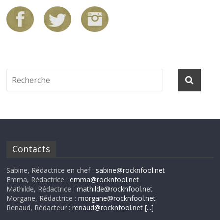
Contacts
Sabine, Rédactrice en chef :
sabine@rocknfool.net
Emma, Rédactrice :
emma@rocknfool.net
Mathilde, Rédactrice :
mathilde@rocknfool.net
Morgane, Rédactrice :
morgane@rocknfool.net
Renaud, Rédacteur :
renaud@rocknfool.net
[...]