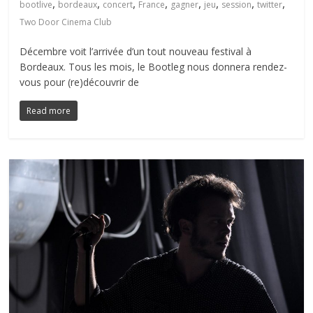
,
,
,
,
,
,
,
,
bootlive
bordeaux
concert
France
gagner
jeu
session
twitter
Two Door Cinema Club
Décembre voit l’arrivée d’un tout nouveau festival à
Bordeaux. Tous les mois, le Bootleg nous donnera rendez-
vous pour (re)découvrir de
Read more