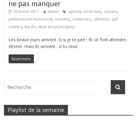
ne pas manquer
,
,
,
28 février 2011
Swann
agenda
birdy hunt
concert
,
,
,
,
james vincent mcmorrow
moriarty
s petit nico
sélection
syd
,
,
matters
the do
what about penguins
Les beaux jours arrivent. Si si je te jure ! Ils se font attendre,
désirer, mais ils arrivent…si tu veux
Read more
Playlist de la semaine