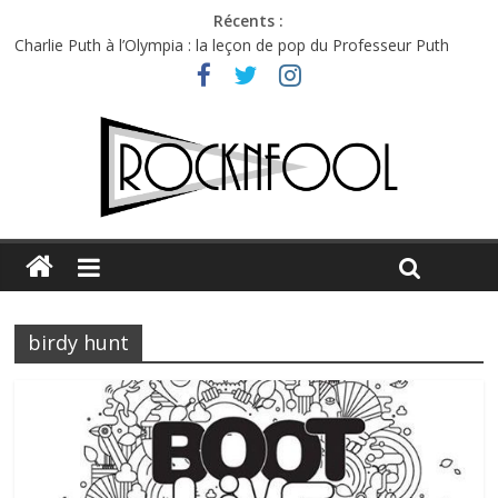
Récents :
Charlie Puth à l’Olympia : la leçon de pop du Professeur Puth
Festival Triptyque : un nouveau festival de musique indépendant
à Montréal
Hellfest 2026 vendredi : température et émotions en hausse
Hellfest 2026 jeudi : impossible de choisir entre chaleur et bonne
humeur
Première édition du Midgard Festival : entre bière, métal et
tatouages
birdy hunt