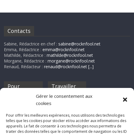
Contacts
Sabine, Rédactrice en chef :
sabine@rocknfool.net
Emma, Rédactrice :
emma@rocknfool.net
Mathilde, Rédactrice :
mathilde@rocknfool.net
Morgane, Rédactrice :
morgane@rocknfool.net
Renaud, Rédacteur :
renaud@rocknfool.net
[...]
Pour
Travailler
nourrir ta
pour nous ?
Gérer le consentement aux
discothèque
cookies
Si tu souhaites
contribuer à
Pour offrir les meilleures expériences, nous utilisons des technologies
Rocknfool, n'hésite
telles que les cookies pour stocker et/ou accéder aux informations des
pas à nous envoyer
appareils. Le fait de consentir à ces technologies nous permettra de
tes chroniques de
traiter des données telles que le comportement de navigation ou les ID
concerts, de films,