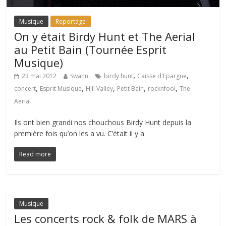
Musique
Reportage
On y était Birdy Hunt et The Aerial
au Petit Bain (Tournée Esprit
Musique)
,
,
23 mai 2012
Swann
birdy hunt
Caisse d'Epargne
,
,
,
,
,
concert
Esprit Musique
Hill Valley
Petit Bain
rocknfool
The
Aerial
Ils ont bien grandi nos chouchous Birdy Hunt depuis la
première fois qu’on les a vu. C’était il y a
Read more
Musique
Les concerts rock & folk de MARS à