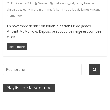
,
,
,
11 février 2011
Swann
believe digital
blog
bon iver
,
,
,
,
chronique
early in the morning
folk
if i had a boat
james vincent
mcmorrow
En novembre dernier on louait le parfait EP de James
Vincent McMorrow. Depuis, beaucoup de neige est tombée
et on
Read more
Playlist de la semaine