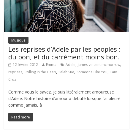
Musique
Les reprises d’Adele par les peoples :
du bon, et du carrément moins bon.
,
,
12 février 2012
Emma
Adele
james vincent mcmorrow
,
,
,
,
reprises
Rolling in the Deep
Selah Sue
Someone Like You
Taio
Cruz
Comme vous le savez, je suis littéralement amoureuse
d’Adele. Notre histoire d’amour à débuté lorsque j’ai pleuré
comme jamais, à
Read more