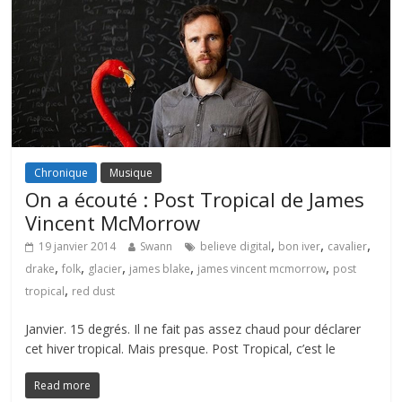
Chronique
Musique
On a écouté : Post Tropical de James
Vincent McMorrow
,
,
,
19 janvier 2014
Swann
believe digital
bon iver
cavalier
,
,
,
,
,
drake
folk
glacier
james blake
james vincent mcmorrow
post
,
tropical
red dust
Janvier. 15 degrés. Il ne fait pas assez chaud pour déclarer
cet hiver tropical. Mais presque. Post Tropical, c’est le
Read more