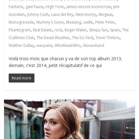
,
,
,
,
Fanfarlo
gael faure
High Tone
james vincent mcmorrow
Jimi
,
,
,
,
,
Goodwin
Johnny Cash
Lana del Rey
Metronomy
Mogwai
,
,
,
,
,
Monogrenade
Mummy's Gone
Mustang
owlle
Peter Peter
,
,
,
,
,
,
Phantogram
Real Estate
rock
Roger Water
Sleepy Sun
Spain
The
,
,
,
,
Craftmen Club
The Dead Weather
The Go Find
Timer Timbre
,
,
,
Walther Gallay
warpaint
WhoMadeWho
Wovenhand
Voilà trois mois que chacun y va de son top album 2013,
demain, c’est 2014, petit récapitulatif de ce qui
Read more