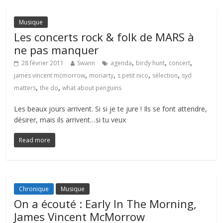
Musique
Les concerts rock & folk de MARS à
ne pas manquer
,
,
,
28 février 2011
Swann
agenda
birdy hunt
concert
,
,
,
,
james vincent mcmorrow
moriarty
s petit nico
sélection
syd
,
,
matters
the do
what about penguins
Les beaux jours arrivent. Si si je te jure ! Ils se font attendre,
désirer, mais ils arrivent…si tu veux
Read more
Chronique
Musique
On a écouté : Early In The Morning,
James Vincent McMorrow