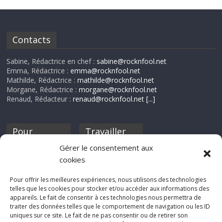
Contacts
Sabine, Rédactrice en chef :
sabine@rocknfool.net
Emma, Rédactrice :
emma@rocknfool.net
Mathilde, Rédactrice :
mathilde@rocknfool.net
Morgane, Rédactrice :
morgane@rocknfool.net
Renaud, Rédacteur :
renaud@rocknfool.net
[...]
Pour
Travailler
nourrir ta
pour nous ?
Gérer le consentement aux
discothèque
cookies
Si tu souhaites
contribuer à
Pour offrir les meilleures expériences, nous utilisons des technologies
Rocknfool, n'hésite
telles que les cookies pour stocker et/ou accéder aux informations des
pas à nous envoyer
appareils. Le fait de consentir à ces technologies nous permettra de
tes chroniques de
traiter des données telles que le comportement de navigation ou les ID
concerts, de films,
uniques sur ce site. Le fait de ne pas consentir ou de retirer son
séries ou des billets