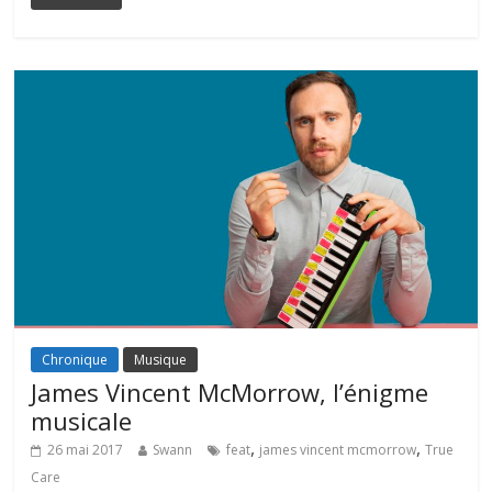
Chronique
Musique
James Vincent McMorrow, l’énigme
musicale
,
,
26 mai 2017
Swann
feat
james vincent mcmorrow
True
Care