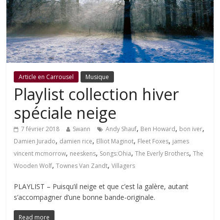
Article en Carrousel
Musique
Playlist collection hiver
spéciale neige
,
,
,
7 février 2018
Swann
Andy Shauf
Ben Howard
bon iver
,
,
,
,
Damien Jurado
damien rice
Elliot Maginot
Fleet Foxes
james
,
,
,
,
vincent mcmorrow
neeskens
Songs:Ohia
The Everly Brothers
The
,
,
Wooden Wolf
Townes Van Zandt
Villagers
PLAYLIST – Puisqu’il neige et que c’est la galère, autant
s’accompagner d’une bonne bande-originale.
Read more