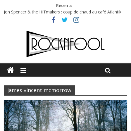
Récents :
Jon Spencer & the HITmakers : coup de chaud au café Atlantik
Hellfest 2026 vendredi : température et émotions en hausse
Hellfest 2026 jeudi : impossible de choisir entre chaleur et bonne
humeur
Première édition du Midgard Festival : entre bière, métal et
tatouages
Charlie Puth à l’Olympia : la leçon de pop du Professeur Puth
james vincent mcmorrow