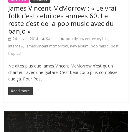
James Vincent McMorrow : « Le vrai
folk c’est celui des années 60. Le
reste c’est de la pop music avec du
banjo »
,
,
,
24 janvier 2014
Swann
bob dylan
entrevue
folk
,
,
,
,
interview
james vincent mcmorrow
new album
pop music
post
tropical
Ne dites plus que James Vincent McMorrow n’est qu’un
chanteur avec une guitare. C’est beaucoup plus complexe
que ça. Pour Post
Read more