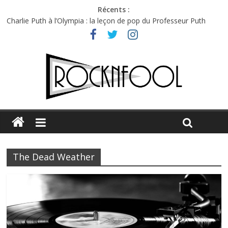
Récents :
Charlie Puth à l’Olympia : la leçon de pop du Professeur Puth
Festival Triptyque : un nouveau festival de musique indépendant
à Montréal
Hellfest 2026 vendredi : température et émotions en hausse
Hellfest 2026 jeudi : impossible de choisir entre chaleur et bonne
humeur
Première édition du Midgard Festival : entre bière, métal et
tatouages
The Dead Weather