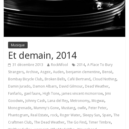
Musique
Et demain, 2014
,
31 décembre 2013
RockNfool
2014
A Place To Bury
,
,
,
,
,
,
Strangers
Archive
Asgeir
Auden
benjamin clementine
Bensé
,
,
,
,
Bombay Bicycle Club
Broken Bells
Café Bertrand
Cloud Nothing
,
,
,
,
Damin Jurado
Damon Albarn
David Gilmour
Dead Weather
,
,
,
,
Fanfarlo
gael faure
High Tone
james vincent mcmorrow
Jimi
,
,
,
,
,
Goodwin
Johnny Cash
Lana del Rey
Metronomy
Mogwai
,
,
,
,
,
Monogrenade
Mummy's Gone
Mustang
owlle
Peter Peter
,
,
,
,
,
,
Phantogram
Real Estate
rock
Roger Water
Sleepy Sun
Spain
The
,
,
,
,
Craftmen Club
The Dead Weather
The Go Find
Timer Timbre