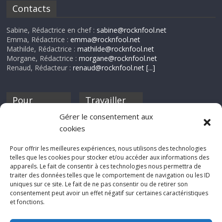
Contacts
Sabine, Rédactrice en chef :
sabine@rocknfool.net
Emma, Rédactrice :
emma@rocknfool.net
Mathilde, Rédactrice :
mathilde@rocknfool.net
Morgane, Rédactrice :
morgane@rocknfool.net
Renaud, Rédacteur :
renaud@rocknfool.net
[...]
Pour
Travailler
nourrir ta
pour nous ?
Gérer le consentement aux
discothèque
cookies
Si tu souhaites
contribuer à
Pour offrir les meilleures expériences, nous utilisons des technologies
Rocknfool, n'hésite
telles que les cookies pour stocker et/ou accéder aux informations des
pas à nous envoyer
appareils. Le fait de consentir à ces technologies nous permettra de
tes chroniques de
traiter des données telles que le comportement de navigation ou les ID
concerts, de films,
uniques sur ce site. Le fait de ne pas consentir ou de retirer son
séries ou des billets
consentement peut avoir un effet négatif sur certaines caractéristiques
d'humeur :
et fonctions.
sabine@rocknfool.
net