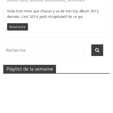
,
,
,
Walther Gallay
warpaint
WhoMadeWho
Wovenhand
Voilà trois mois que chacun y va de son top album 2013,
demain, c’est 2014, petit récapitulatif de ce qui
Read more
Playlist de la semaine