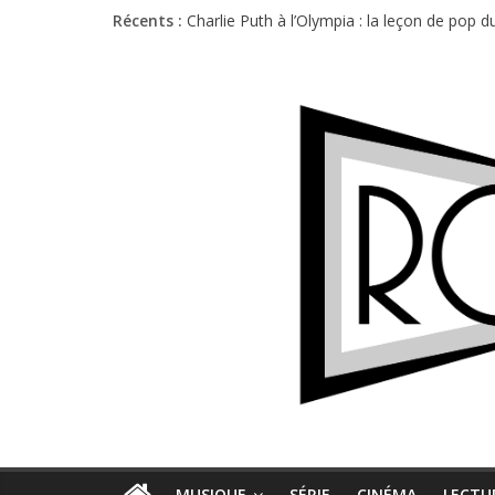
Récents :
Charlie Puth à l’Olympia : la leçon de pop 
Festival Triptyque : un nouveau festival d
Hellfest 2026 vendredi : température et é
Hellfest 2026 jeudi : impossible de choisir
Première édition du Midgard Festival : entr
MUSIQUE
SÉRIE
CINÉMA
LECTU