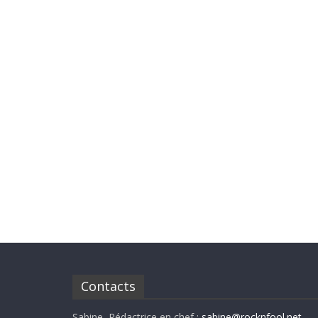
Contacts
Sabine, Rédactrice en chef :
sabine@rocknfool.net