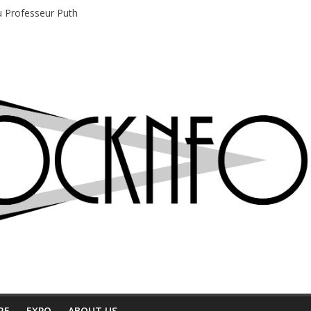
du Professeur Puth
e musique indépendant à Montréal
motions en hausse
 entre chaleur et bonne humeur
e bière, métal et tatouages
RE
EXPO
ABOUT US