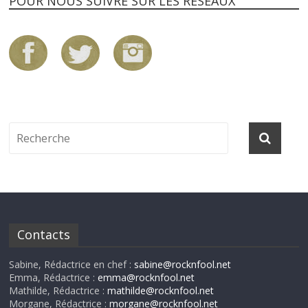
POUR NOUS SUIVRE SUR LES RÉSEAUX
Contacts
Sabine, Rédactrice en chef :
sabine@rocknfool.net
Emma, Rédactrice :
emma@rocknfool.net
Mathilde, Rédactrice :
mathilde@rocknfool.net
Morgane, Rédactrice :
morgane@rocknfool.net