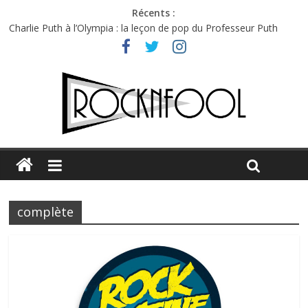
Récents :
Charlie Puth à l’Olympia : la leçon de pop du Professeur Puth
Festival Triptyque : un nouveau festival de musique indépendant
à Montréal
Hellfest 2026 vendredi : température et émotions en hausse
Hellfest 2026 jeudi : impossible de choisir entre chaleur et bonne
humeur
Première édition du Midgard Festival : entre bière, métal et
tatouages
complète