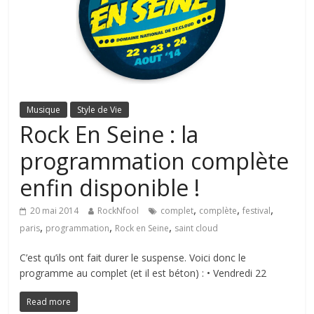
Musique
Style de Vie
Rock En Seine : la
programmation complète
enfin disponible !
,
,
,
20 mai 2014
RockNfool
complet
complète
festival
,
,
,
paris
programmation
Rock en Seine
saint cloud
C’est qu’ils ont fait durer le suspense. Voici donc le
programme au complet (et il est béton) : • Vendredi 22
Read more