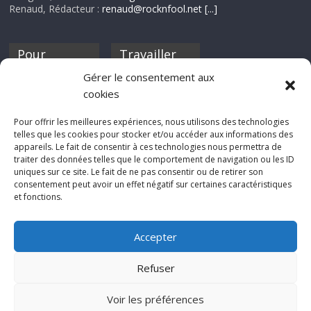
Renaud, Rédacteur :
renaud@rocknfool.net
[...]
Pour
Travailler
nourrir ta
pour nous ?
Gérer le consentement aux
discothèque
cookies
Si tu souhaites
contribuer à
Pour offrir les meilleures expériences, nous utilisons des technologies
Rocknfool, n'hésite
telles que les cookies pour stocker et/ou accéder aux informations des
pas à nous envoyer
appareils. Le fait de consentir à ces technologies nous permettra de
tes chroniques de
traiter des données telles que le comportement de navigation ou les ID
concerts, de films,
uniques sur ce site. Le fait de ne pas consentir ou de retirer son
séries ou des billets
consentement peut avoir un effet négatif sur certaines caractéristiques
d'humeur :
et fonctions.
sabine@rocknfool.
net
Accepter
Refuser
Voir les préférences