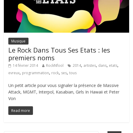
Musique
Le Rock Dans Tous Ses Etats : les
premiers noms
,
,
,
,
14 février 2014
RockNfool
2014
artistes
dans
etats
,
,
,
,
evreux
programmation
rock
ses
tous
Un petit article pour vous signaler la présence de Massive
Attack, MGMT, Interpol, Kasabian, Girls In Hawaii et Peter
Von
Read more