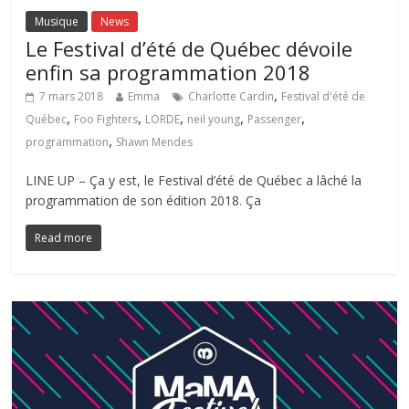
Musique
News
Le Festival d’été de Québec dévoile
enfin sa programmation 2018
,
7 mars 2018
Emma
Charlotte Cardin
Festival d'été de
,
,
,
,
,
Québec
Foo Fighters
LORDE
neil young
Passenger
,
programmation
Shawn Mendes
LINE UP – Ça y est, le Festival d’été de Québec a lâché la
programmation de son édition 2018. Ça
Read more