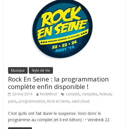
Musique
Style de Vie
Rock En Seine : la programmation
complète enfin disponible !
,
,
,
20 mai 2014
RockNfool
complet
complète
festival
,
,
,
paris
programmation
Rock en Seine
saint cloud
C’est qu’ils ont fait durer le suspense. Voici donc le
programme au complet (et il est béton) : • Vendredi 22