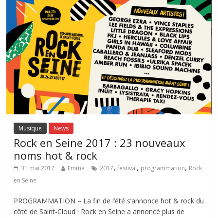
Musique
News
Rock en Seine 2017 : 23 nouveaux
noms hot & rock
,
,
,
31 mai 2017
Emma
2017
festival
programmation
Rock
en Seine
PROGRAMMATION – La fin de l’été s’annonce hot & rock du
côté de Saint-Cloud ! Rock en Seine a annoncé plus de