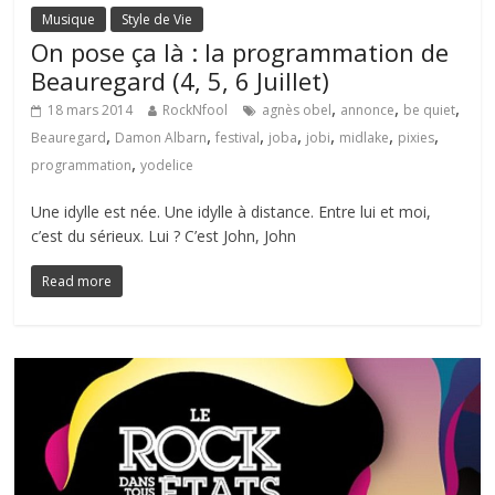
Musique
Style de Vie
On pose ça là : la programmation de
Beauregard (4, 5, 6 Juillet)
,
,
,
18 mars 2014
RockNfool
agnès obel
annonce
be quiet
,
,
,
,
,
,
,
Beauregard
Damon Albarn
festival
joba
jobi
midlake
pixies
,
programmation
yodelice
Une idylle est née. Une idylle à distance. Entre lui et moi,
c’est du sérieux. Lui ? C’est John, John
Read more