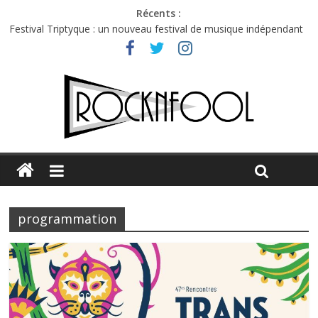
Récents :
Festival Triptyque : un nouveau festival de musique indépendant
à Montréal
Hellfest 2026 vendredi : température et émotions en hausse
Hellfest 2026 jeudi : impossible de choisir entre chaleur et bonne
humeur
Première édition du Midgard Festival : entre bière, métal et
tatouages
Charlie Puth à l’Olympia : la leçon de pop du Professeur Puth
programmation