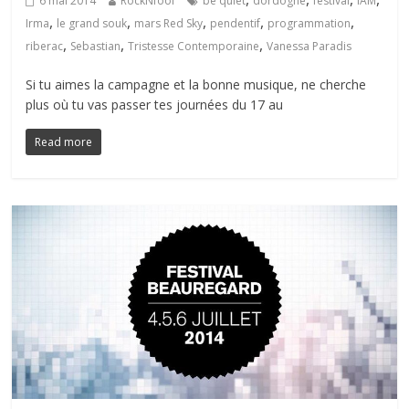
6 mai 2014
RockNfool
be quiet
dordogne
festival
IAM
,
,
,
,
,
Irma
le grand souk
mars Red Sky
pendentif
programmation
,
,
,
riberac
Sebastian
Tristesse Contemporaine
Vanessa Paradis
Si tu aimes la campagne et la bonne musique, ne cherche
plus où tu vas passer tes journées du 17 au
Read more