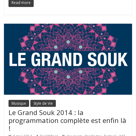
Read more
Musique
Style de Vie
Le Grand Souk 2014 : la
programmation complète est enfin là
!
,
,
,
,