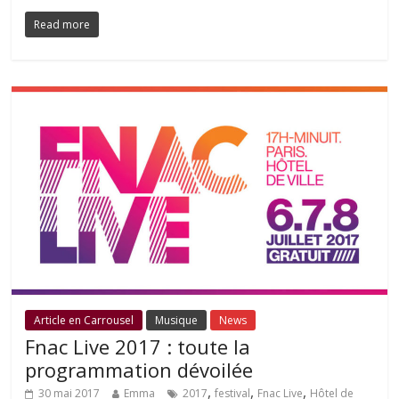
Read more
Article en Carrousel
Musique
News
Fnac Live 2017 : toute la
programmation dévoilée
,
,
,
30 mai 2017
Emma
2017
festival
Fnac Live
Hôtel de