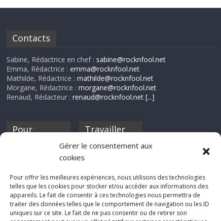
Contacts
Sabine, Rédactrice en chef :
sabine@rocknfool.net
Emma, Rédactrice :
emma@rocknfool.net
Mathilde, Rédactrice :
mathilde@rocknfool.net
Morgane, Rédactrice :
morgane@rocknfool.net
Renaud, Rédacteur :
renaud@rocknfool.net
[...]
Pour
Travailler
nourrir ta
pour nous ?
Gérer le consentement aux
discothèque
cookies
Si tu souhaites
contribuer à
Pour offrir les meilleures expériences, nous utilisons des technologies
Rocknfool, n'hésite
telles que les cookies pour stocker et/ou accéder aux informations des
pas à nous envoyer
appareils. Le fait de consentir à ces technologies nous permettra de
tes chroniques de
traiter des données telles que le comportement de navigation ou les ID
concerts, de films,
uniques sur ce site. Le fait de ne pas consentir ou de retirer son
séries ou des billets