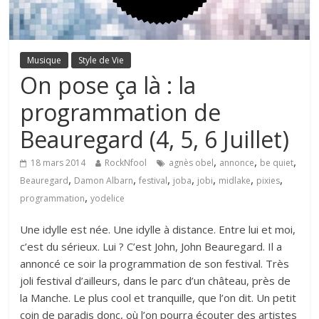
Musique
Style de Vie
On pose ça là : la
programmation de
Beauregard (4, 5, 6 Juillet)
,
,
,
18 mars 2014
RockNfool
agnès obel
annonce
be quiet
,
,
,
,
,
,
,
Beauregard
Damon Albarn
festival
joba
jobi
midlake
pixies
,
programmation
yodelice
Une idylle est née. Une idylle à distance. Entre lui et moi,
c’est du sérieux. Lui ? C’est John, John Beauregard. Il a
annoncé ce soir la programmation de son festival. Très
joli festival d’ailleurs, dans le parc d’un château, près de
la Manche. Le plus cool et tranquille, que l’on dit. Un petit
coin de paradis donc, où l’on pourra écouter des artistes