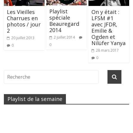
Playlist
Les Vieilles
On y était :
spéciale
Charrues en
LFSM #1
Beauregard
photos / jour
avec JFDR,
2014
2
Emilie &
Ogden et
2 juillet 2014
20 juillet 2013
Nilüfer Yanya
0
0
28 mars 2017
0
Playlist de la semaine