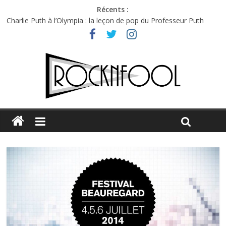
Récents :
Charlie Puth à l’Olympia : la leçon de pop du Professeur Puth
Festival Triptyque : un nouveau festival de musique indépendant
à Montréal
Hellfest 2026 vendredi : température et émotions en hausse
Hellfest 2026 jeudi : impossible de choisir entre chaleur et bonne
humeur
Première édition du Midgard Festival : entre bière, métal et
tatouages