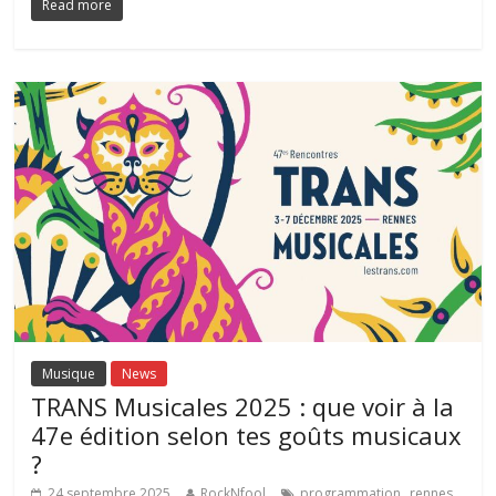
Read more
Musique
News
TRANS Musicales 2025 : que voir à la
47e édition selon tes goûts musicaux
?
,
,
24 septembre 2025
RockNfool
programmation
rennes