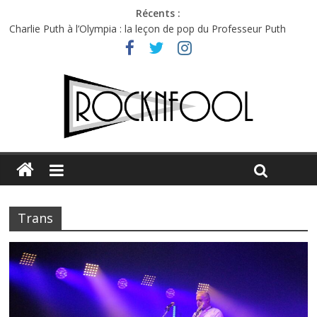
Récents :
Charlie Puth à l’Olympia : la leçon de pop du Professeur Puth
Festival Triptyque : un nouveau festival de musique indépendant
à Montréal
Hellfest 2026 vendredi : température et émotions en hausse
Hellfest 2026 jeudi : impossible de choisir entre chaleur et bonne
humeur
Première édition du Midgard Festival : entre bière, métal et
tatouages
Trans