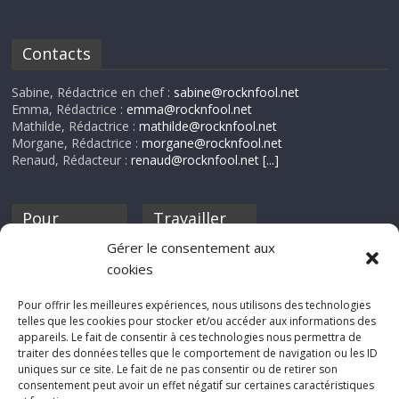
Contacts
Sabine, Rédactrice en chef :
sabine@rocknfool.net
Emma, Rédactrice :
emma@rocknfool.net
Mathilde, Rédactrice :
mathilde@rocknfool.net
Morgane, Rédactrice :
morgane@rocknfool.net
Renaud, Rédacteur :
renaud@rocknfool.net
[...]
Pour
Travailler
nourrir ta
pour nous ?
Gérer le consentement aux
discothèque
cookies
Si tu souhaites
contribuer à
Pour offrir les meilleures expériences, nous utilisons des technologies
Rocknfool, n'hésite
telles que les cookies pour stocker et/ou accéder aux informations des
pas à nous envoyer
appareils. Le fait de consentir à ces technologies nous permettra de
tes chroniques de
traiter des données telles que le comportement de navigation ou les ID
concerts, de films,
uniques sur ce site. Le fait de ne pas consentir ou de retirer son
séries ou des billets
consentement peut avoir un effet négatif sur certaines caractéristiques
d'humeur :