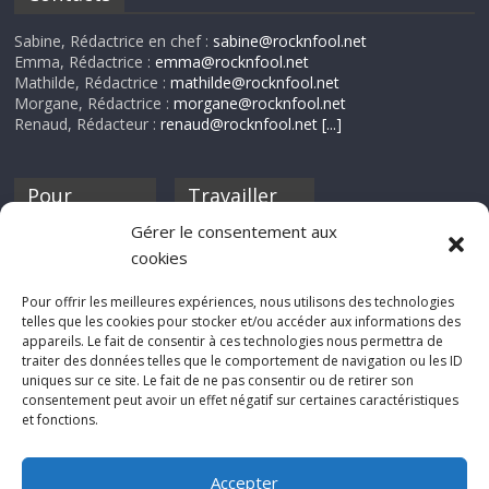
Sabine, Rédactrice en chef :
sabine@rocknfool.net
Emma, Rédactrice :
emma@rocknfool.net
Mathilde, Rédactrice :
mathilde@rocknfool.net
Morgane, Rédactrice :
morgane@rocknfool.net
Renaud, Rédacteur :
renaud@rocknfool.net
[...]
Pour
Travailler
nourrir ta
pour nous ?
Gérer le consentement aux
discothèque
cookies
Si tu souhaites
contribuer à
Pour offrir les meilleures expériences, nous utilisons des technologies
Rocknfool, n'hésite
telles que les cookies pour stocker et/ou accéder aux informations des
pas à nous envoyer
appareils. Le fait de consentir à ces technologies nous permettra de
tes chroniques de
traiter des données telles que le comportement de navigation ou les ID
concerts, de films,
uniques sur ce site. Le fait de ne pas consentir ou de retirer son
séries ou des billets
consentement peut avoir un effet négatif sur certaines caractéristiques
d'humeur :
et fonctions.
sabine@rocknfool.
net
Accepter