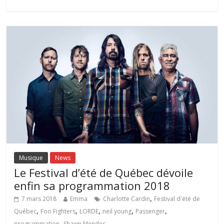
Musique
News
Le Festival d’été de Québec dévoile
enfin sa programmation 2018
,
7 mars 2018
Emma
Charlotte Cardin
Festival d'été de
,
,
,
,
,
Québec
Foo Fighters
LORDE
neil young
Passenger
,
programmation
Shawn Mendes