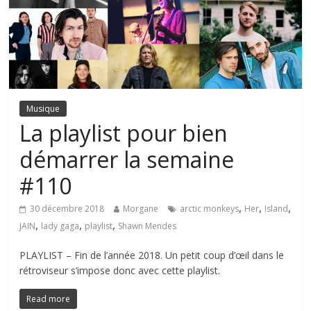
Musique
La playlist pour bien
démarrer la semaine
#110
,
,
,
30 décembre 2018
Morgane
arctic monkeys
Her
Island
,
,
,
JAIN
lady gaga
playlist
Shawn Mendes
PLAYLIST – Fin de l’année 2018. Un petit coup d’œil dans le
rétroviseur s’impose donc avec cette playlist.
Read more