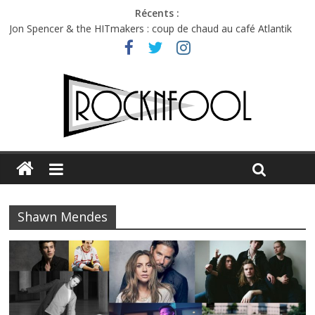
Récents :
Jon Spencer & the HITmakers : coup de chaud au café Atlantik
Hellfest 2026 vendredi : température et émotions en hausse
Hellfest 2026 jeudi : impossible de choisir entre chaleur et bonne
humeur
Première édition du Midgard Festival : entre bière, métal et
tatouages
Charlie Puth à l’Olympia : la leçon de pop du Professeur Puth
Shawn Mendes