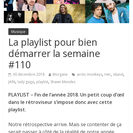
Musique
La playlist pour bien
démarrer la semaine
#110
,
,
,
30 décembre 2018
Morgane
arctic monkeys
Her
Island
,
,
,
JAIN
lady gaga
playlist
Shawn Mendes
PLAYLIST – Fin de l’année 2018. Un petit coup d’œil
dans le rétroviseur s’impose donc avec cette
playlist.
Notre rétrospective arrive. Mais se contenter de ça
serait passer à côté de la réalité de notre année