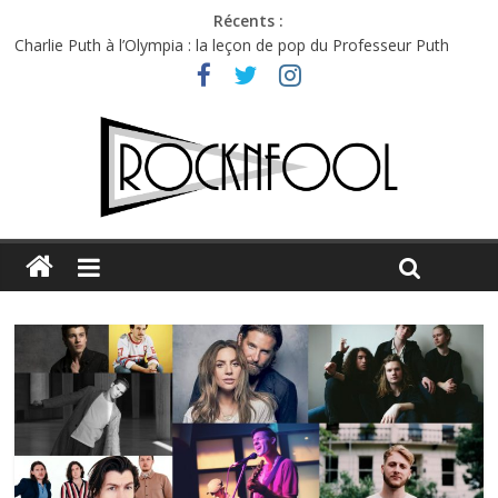
Récents :
Charlie Puth à l’Olympia : la leçon de pop du Professeur Puth
Festival Triptyque : un nouveau festival de musique indépendant
à Montréal
Hellfest 2026 vendredi : température et émotions en hausse
Hellfest 2026 jeudi : impossible de choisir entre chaleur et bonne
humeur
Première édition du Midgard Festival : entre bière, métal et
tatouages