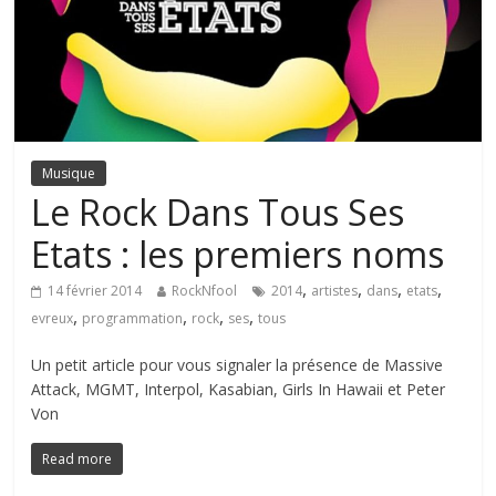
Musique
Le Rock Dans Tous Ses
Etats : les premiers noms
,
,
,
,
14 février 2014
RockNfool
2014
artistes
dans
etats
,
,
,
,
evreux
programmation
rock
ses
tous
Un petit article pour vous signaler la présence de Massive
Attack, MGMT, Interpol, Kasabian, Girls In Hawaii et Peter
Von
Read more