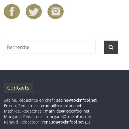
Contacts
Sabine, Rédactrice en chef :
sabine@rocknfool.net
Emma, Rédactrice :
emma@rocknfool.net
Mathilde, Rédactrice :
mathilde@rocknfool.net
Morgane, Rédactrice :
morgane@rocknfool.net
Renaud, Rédacteur :
renaud@rocknfool.net
[...]