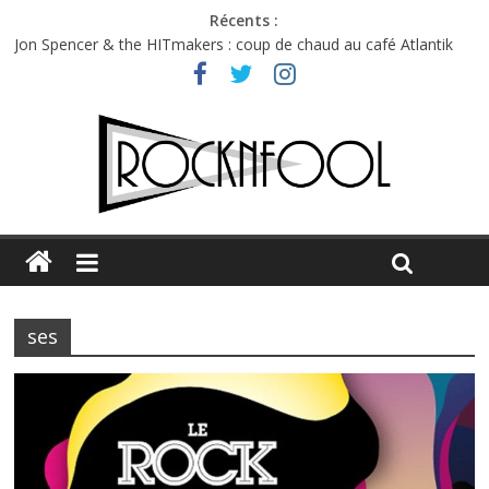
Récents :
Jon Spencer & the HITmakers : coup de chaud au café Atlantik
Hellfest 2026 vendredi : température et émotions en hausse
Hellfest 2026 jeudi : impossible de choisir entre chaleur et bonne
humeur
Première édition du Midgard Festival : entre bière, métal et
tatouages
Charlie Puth à l’Olympia : la leçon de pop du Professeur Puth
ses