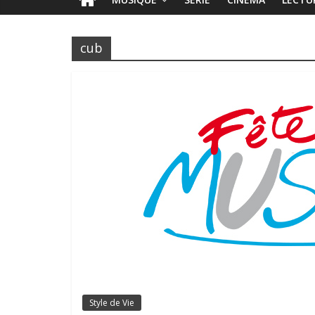
cub
Style de Vie