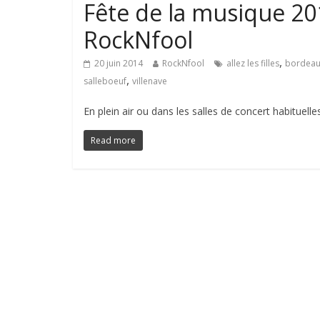
Fête de la musique 201
RockNfool
,
20 juin 2014
RockNfool
allez les filles
bordeau
,
salleboeuf
villenave
En plein air ou dans les salles de concert habituel
Read more