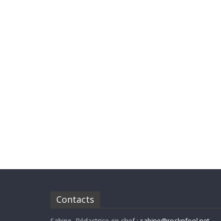
Contacts
Sabine, Rédactrice en chef :
sabine@rocknfool.net