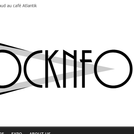
ud au café Atlantik
motions en hausse
 entre chaleur et bonne humeur
e bière, métal et tatouages
du Professeur Puth
RE
EXPO
ABOUT US