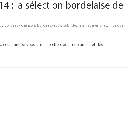
4 : la sélection bordelaise de
,
,
,
,
,
,
,
,
,
x
bordeaux chanson
bordeaux rock
cub
de
fete
la
mérignac
musique
les, cette année vous aurez le choix des ambiances et des