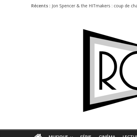
Récents :
Jon Spencer & the HITmakers : coup de cha
Hellfest 2026 vendredi : température et é
Hellfest 2026 jeudi : impossible de choisir
Première édition du Midgard Festival : entr
Charlie Puth à l’Olympia : la leçon de pop 
MUSIQUE
SÉRIE
CINÉMA
LECTU