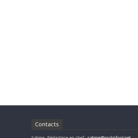
Contacts
Sabine, Rédactrice en chef :
sabine@rocknfool.net