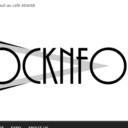
ud au café Atlantik
motions en hausse
 entre chaleur et bonne humeur
e bière, métal et tatouages
du Professeur Puth
RE
EXPO
ABOUT US