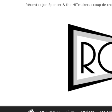
Récents :
Jon Spencer & the HITmakers : coup de cha
Hellfest 2026 vendredi : température et é
Hellfest 2026 jeudi : impossible de choisir
Première édition du Midgard Festival : entr
Charlie Puth à l’Olympia : la leçon de pop 
MUSIQUE
SÉRIE
CINÉMA
LECTU