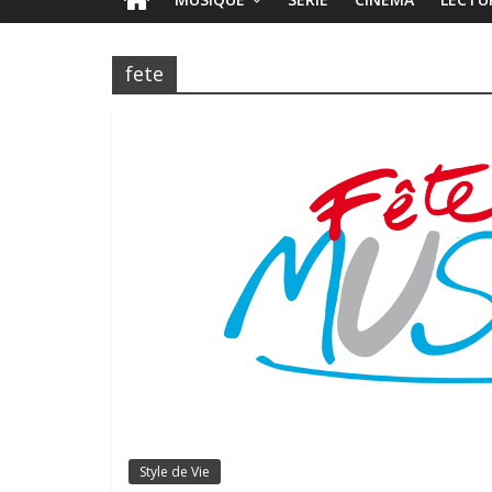
fete
Style de Vie