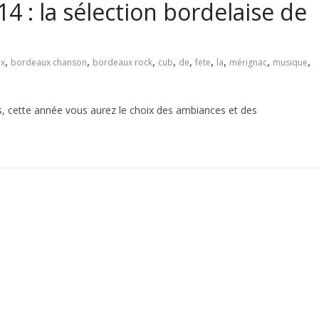
4 : la sélection bordelaise de
,
,
,
,
,
,
,
,
,
x
bordeaux chanson
bordeaux rock
cub
de
fete
la
mérignac
musique
les, cette année vous aurez le choix des ambiances et des