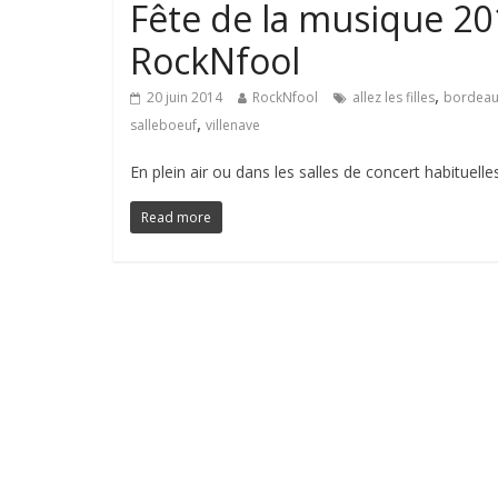
Fête de la musique 201
RockNfool
,
20 juin 2014
RockNfool
allez les filles
bordeau
,
salleboeuf
villenave
En plein air ou dans les salles de concert habituel
Read more