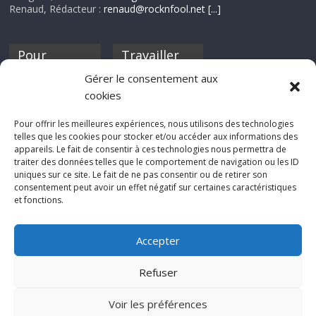
Renaud, Rédacteur :
renaud@rocknfool.net
[...]
Pour
Travailler
nourrir ta
pour nous ?
Gérer le consentement aux
discothèque
cookies
Si tu souhaites
contribuer à
Pour offrir les meilleures expériences, nous utilisons des technologies
Rocknfool, n'hésite
telles que les cookies pour stocker et/ou accéder aux informations des
pas à nous envoyer
appareils. Le fait de consentir à ces technologies nous permettra de
tes chroniques de
traiter des données telles que le comportement de navigation ou les ID
concerts, de films,
uniques sur ce site. Le fait de ne pas consentir ou de retirer son
séries ou des billets
consentement peut avoir un effet négatif sur certaines caractéristiques
d'humeur :
et fonctions.
sabine@rocknfool.
net
Accepter
Refuser
Voir les préférences