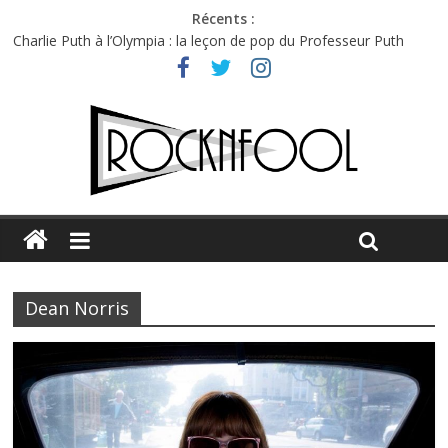
Récents :
Charlie Puth à l’Olympia : la leçon de pop du Professeur Puth
Festival Triptyque : un nouveau festival de musique indépendant
à Montréal
Hellfest 2026 vendredi : température et émotions en hausse
Hellfest 2026 jeudi : impossible de choisir entre chaleur et bonne
humeur
Première édition du Midgard Festival : entre bière, métal et
tatouages
Dean Norris