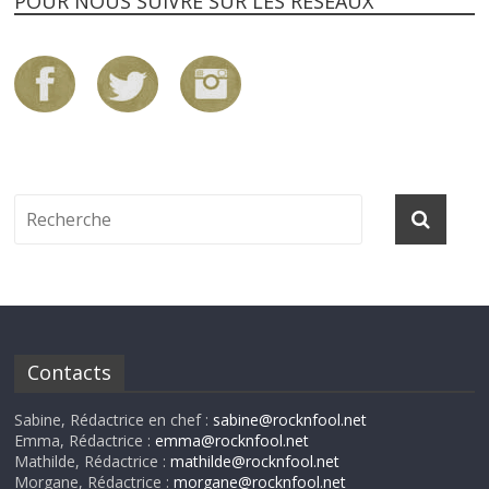
POUR NOUS SUIVRE SUR LES RÉSEAUX
Contacts
Sabine, Rédactrice en chef :
sabine@rocknfool.net
Emma, Rédactrice :
emma@rocknfool.net
Mathilde, Rédactrice :
mathilde@rocknfool.net
Morgane, Rédactrice :
morgane@rocknfool.net