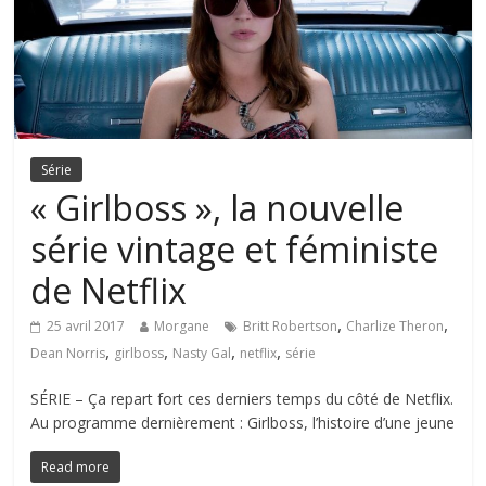
Série
« Girlboss », la nouvelle
série vintage et féministe
de Netflix
,
,
25 avril 2017
Morgane
Britt Robertson
Charlize Theron
,
,
,
,
Dean Norris
girlboss
Nasty Gal
netflix
série
SÉRIE – Ça repart fort ces derniers temps du côté de Netflix.
Au programme dernièrement : Girlboss, l’histoire d’une jeune
Read more