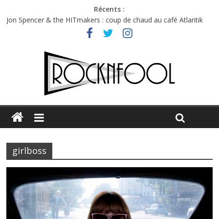
Récents :
Jon Spencer & the HITmakers : coup de chaud au café Atlantik
Hellfest 2026 vendredi : température et émotions en hausse
Hellfest 2026 jeudi : impossible de choisir entre chaleur et bonne
humeur
Première édition du Midgard Festival : entre bière, métal et
tatouages
Charlie Puth à l’Olympia : la leçon de pop du Professeur Puth
girlboss