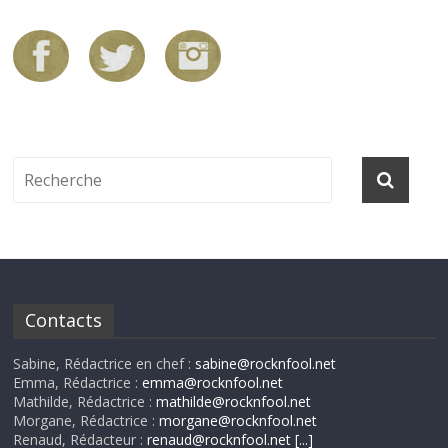
Contacts
Sabine, Rédactrice en chef :
sabine@rocknfool.net
Emma, Rédactrice :
emma@rocknfool.net
Mathilde, Rédactrice :
mathilde@rocknfool.net
Morgane, Rédactrice :
morgane@rocknfool.net
Renaud, Rédacteur :
renaud@rocknfool.net
[...]