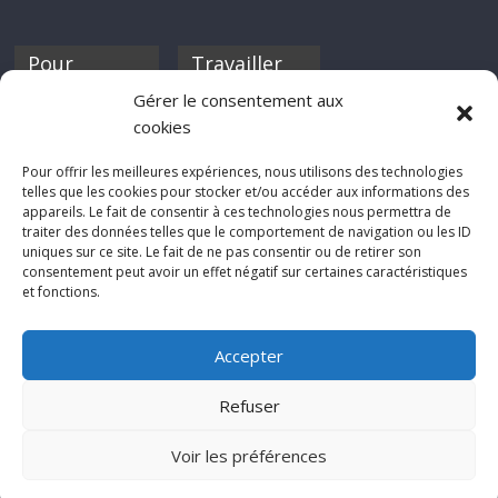
Pour
Travailler
nourrir ta
pour nous ?
Gérer le consentement aux
discothèque
cookies
Si tu souhaites
contribuer à
Pour offrir les meilleures expériences, nous utilisons des technologies
Rocknfool, n'hésite
telles que les cookies pour stocker et/ou accéder aux informations des
pas à nous envoyer
appareils. Le fait de consentir à ces technologies nous permettra de
tes chroniques de
traiter des données telles que le comportement de navigation ou les ID
concerts, de films,
uniques sur ce site. Le fait de ne pas consentir ou de retirer son
séries ou des billets
consentement peut avoir un effet négatif sur certaines caractéristiques
d'humeur :
et fonctions.
sabine@rocknfool.
net
Accepter
Refuser
Voir les préférences