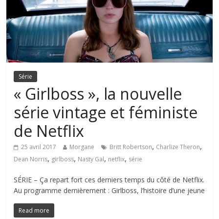
Série
« Girlboss », la nouvelle
série vintage et féministe
de Netflix
,
,
25 avril 2017
Morgane
Britt Robertson
Charlize Theron
,
,
,
,
Dean Norris
girlboss
Nasty Gal
netflix
série
SÉRIE – Ça repart fort ces derniers temps du côté de Netflix.
Au programme dernièrement : Girlboss, l’histoire d’une jeune
Read more