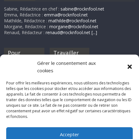
Sabine, Rédactrice en chef :
sabine@rocknfool.net
Emma, Rédactrice :
emma@rocknfool.net
Mathilde, Rédactrice :
mathilde@rocknfool.net
Morgane, Rédactrice :
morgane@rocknfool.net
Renaud, Rédacteur :
renaud@rocknfool.net
[...]
Pour
Travailler
nourrir ta
pour nous ?
Gérer le consentement aux
discothèque
cookies
Si tu souhaites
contribuer à
Pour offrir les meilleures expériences, nous utilisons des technologies
Rocknfool, n'hésite
telles que les cookies pour stocker et/ou accéder aux informations des
pas à nous envoyer
appareils. Le fait de consentir à ces technologies nous permettra de
tes chroniques de
traiter des données telles que le comportement de navigation ou les ID
concerts, de films,
uniques sur ce site. Le fait de ne pas consentir ou de retirer son
séries ou des billets
consentement peut avoir un effet négatif sur certaines caractéristiques
d'humeur :
et fonctions.
sabine@rocknfool.
net
Accepter