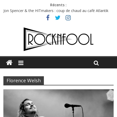
Récents :
Jon Spencer & the HITmakers : coup de chaud au café Atlantik
Hellfest 2026 vendredi : température et émotions en hausse
Hellfest 2026 jeudi : impossible de choisir entre chaleur et bonne
humeur
Première édition du Midgard Festival : entre bière, métal et
tatouages
Charlie Puth à l’Olympia : la leçon de pop du Professeur Puth
Florence Welsh