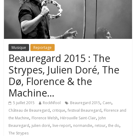
Musique
Reportage
Beauregard 2015 : The
Strypes, Julien Doré, The
Dø, Florence & the
Machine…
,
,
5 juillet 2015
RockNfool
Beauregard 2015
Caen
,
,
,
Château de Beauregard
critique
festival Beauregard
Florence and
,
,
,
the Machine
Florence Welsh
Hérouville Saint-Clair
John
,
,
,
,
,
,
Beauregard
julien doré
live-report
normandie
retour
the do
The Strypes