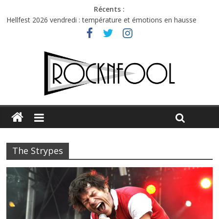
Récents :
Hellfest 2026 vendredi : température et émotions en hausse
Hellfest 2026 jeudi : impossible de choisir entre chaleur et bonne
humeur
Première édition du Midgard Festival : entre bière, métal et
tatouages
Charlie Puth à l’Olympia : la leçon de pop du Professeur Puth
Jon Spencer & the HITmakers : coup de chaud au café Atlantik
The Strypes