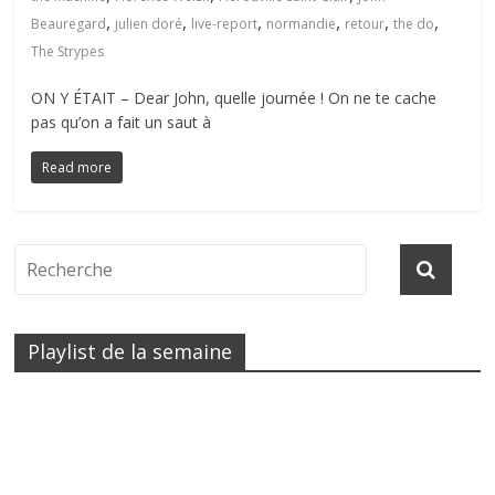
,
,
,
,
,
,
Beauregard
julien doré
live-report
normandie
retour
the do
The Strypes
ON Y ÉTAIT – Dear John, quelle journée ! On ne te cache
pas qu’on a fait un saut à
Read more
Playlist de la semaine