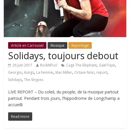
Article en Carrousel
Musique
Reportage
Solidays, toujours debout
,
,
26 juin 2017
RockNfool
Cage The Elephant
Gaël Faye
,
,
,
,
,
,
Georgio
Kungs
La Femme
Mac Miller
Octave Noir
report
,
Solidays
The Strypes
LIVE REPORT – Du soleil, du people, de la musique partout
partout. Pendant trois jours, l’hippodrome de Longchamp a
accueilli
Read more