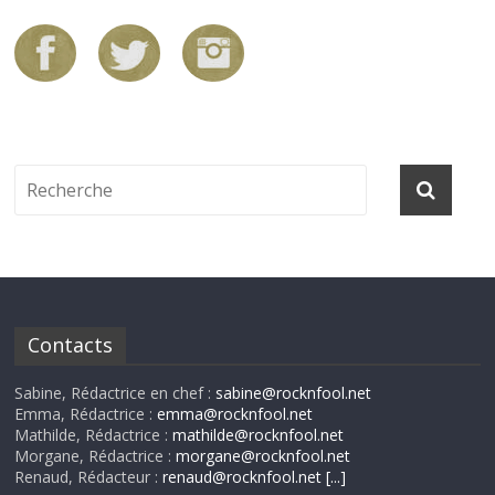
Contacts
Sabine, Rédactrice en chef :
sabine@rocknfool.net
Emma, Rédactrice :
emma@rocknfool.net
Mathilde, Rédactrice :
mathilde@rocknfool.net
Morgane, Rédactrice :
morgane@rocknfool.net
Renaud, Rédacteur :
renaud@rocknfool.net
[...]