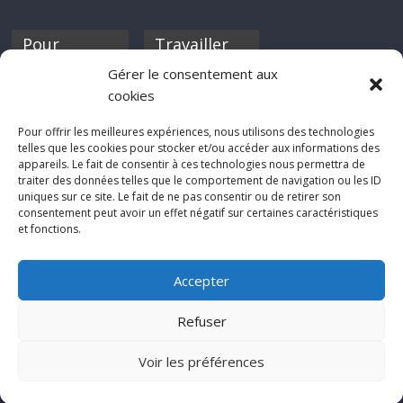
Pour
Travailler
nourrir ta
pour nous ?
Gérer le consentement aux
discothèque
cookies
Si tu souhaites
contribuer à
Pour offrir les meilleures expériences, nous utilisons des technologies
Rocknfool, n'hésite
telles que les cookies pour stocker et/ou accéder aux informations des
pas à nous envoyer
appareils. Le fait de consentir à ces technologies nous permettra de
tes chroniques de
traiter des données telles que le comportement de navigation ou les ID
concerts, de films,
uniques sur ce site. Le fait de ne pas consentir ou de retirer son
séries ou des billets
consentement peut avoir un effet négatif sur certaines caractéristiques
d'humeur :
et fonctions.
sabine@rocknfool.
net
Accepter
Refuser
Voir les préférences