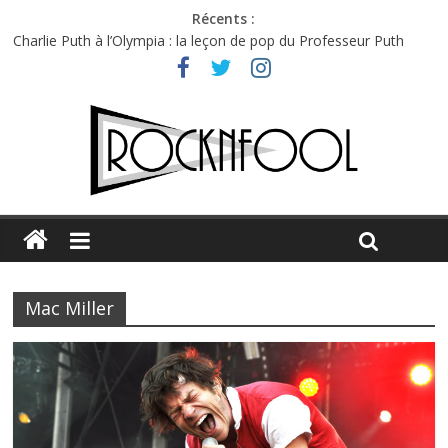
Récents :
Charlie Puth à l’Olympia : la leçon de pop du Professeur Puth
Festival Triptyque : un nouveau festival de musique indépendant
à Montréal
Hellfest 2026 vendredi : température et émotions en hausse
Hellfest 2026 jeudi : impossible de choisir entre chaleur et bonne
humeur
Première édition du Midgard Festival : entre bière, métal et
tatouages
Mac Miller