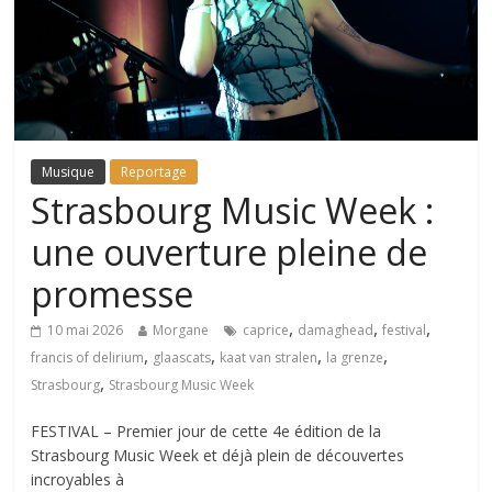
Musique
Reportage
Strasbourg Music Week :
une ouverture pleine de
promesse
,
,
,
10 mai 2026
Morgane
caprice
damaghead
festival
,
,
,
,
francis of delirium
glaascats
kaat van stralen
la grenze
,
Strasbourg
Strasbourg Music Week
FESTIVAL – Premier jour de cette 4e édition de la
Strasbourg Music Week et déjà plein de découvertes
incroyables à