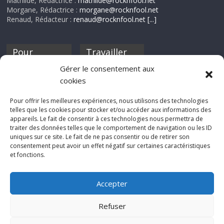
Mathilde, Rédactrice :
mathilde@rocknfool.net
Morgane, Rédactrice :
morgane@rocknfool.net
Renaud, Rédacteur :
renaud@rocknfool.net
[...]
Pour
Travailler
nourrir ta
pour nous ?
Gérer le consentement aux
discothèque
cookies
Si tu souhaites
contribuer à
Pour offrir les meilleures expériences, nous utilisons des technologies
Rocknfool, n'hésite
telles que les cookies pour stocker et/ou accéder aux informations des
pas à nous envoyer
appareils. Le fait de consentir à ces technologies nous permettra de
tes chroniques de
traiter des données telles que le comportement de navigation ou les ID
concerts, de films,
uniques sur ce site. Le fait de ne pas consentir ou de retirer son
séries ou des billets
consentement peut avoir un effet négatif sur certaines caractéristiques
d'humeur :
et fonctions.
sabine@rocknfool.
net
Accepter
Refuser