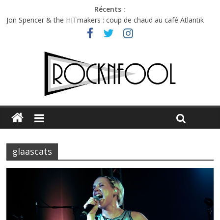
Récents :
Jon Spencer & the HITmakers : coup de chaud au café Atlantik
Hellfest 2026 vendredi : température et émotions en hausse
Hellfest 2026 jeudi : impossible de choisir entre chaleur et bonne
humeur
Première édition du Midgard Festival : entre bière, métal et
tatouages
Charlie Puth à l’Olympia : la leçon de pop du Professeur Puth
glaascats